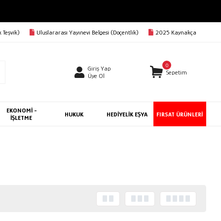
 Teşvik)
Uluslararası Yayınevi Belgesi (Doçentlik)
2025 Kaynakça
0
Giriş Yap
Sepetim
Üye Ol
EKONOMİ -
HUKUK
HEDİYELİK EŞYA
FIRSAT ÜRÜNLERİ
İŞLETME