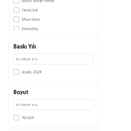
Burcu Tuncer Yılmaz
Cansu Işık
Efsun Derin
Emine Koç
Fatma Deniz Sayıner
Baskı Yılı
Fatma Kantaş Yılmaz
Fatma Şule Bilgiç
Feride Yiğit
Aralık, 2024
Gözde Küğcümen
Leyla Kaya
Boyut
Meltem Demirgöz Bal
Merve Lazoğlu
Neriman Çağlayan Keleş
16,5x24
Neriman Güdücü