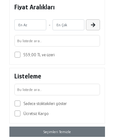
Nisa Sula
Fiyat Aralıkları
Özgür Alparslan
Özlem Akgün
-
Özlem Doğu
Refika Genç Koyucu
Reyhan Aydın Doğan
559,00 TL ve üzeri
Saadet Yazıcı
Sema Aker
Listeleme
Serap Ejder Apay
Sevda Korkut Öksüz
Songül Aktaş
Sadece stoktakileri göster
Tülay Yılmaz
Ücretsiz Kargo
Yağmur Aynacı
Yasemin Aydın Kartal
Seçimleri Temizle