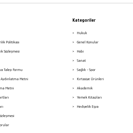
Kategoriler
Hukuk
nlik Politikası
Genel Konular
lik Sözleşmesi
Hobi
Sanat
a Talep Formu
Sağlık - Spor
sı Aydınlatma Metni
Kırtasiye Ürünleri
ma Metni
Akademik
artları
Yemek Kitapları
arı
Hediyelik Eşya
Sözleşmesi
Sorular