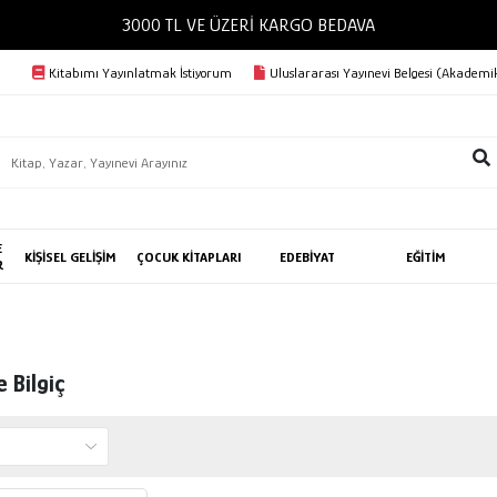
3000 TL VE ÜZERİ KARGO BEDAVA
Kitabımı Yayınlatmak İstiyorum
Uluslararası Yayınevi Belgesi (Akademik
E
KİŞİSEL GELİŞİM
ÇOCUK KİTAPLARI
EDEBİYAT
EĞİTİM
R
 Bilgiç