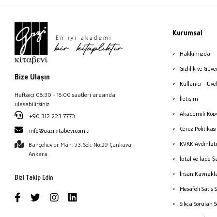
Yasemin Hamlacı Başkaya
Zümrüt Bilgin
Halit Yılmaz
Kurumsal
Hakkımızda
Gizlilik ve Güve
Bize Ulaşın
Kullanıcı - Üye
Haftaiçi 08:30 - 18:00 saatleri arasında
İletişim
ulaşabilirsiniz.
Akademik Kopy
+90 312 223 7773
Çerez Politika
info@gazikitabevi.com.tr
KVKK Aydınlat
Bahçelievler Mah. 53. Sok. No:29 Çankaya-
Ankara
İptal ve İade Ş
İnsan Kaynakl
Bizi Takip Edin
Mesafeli Satış 
Sıkça Sorulan 