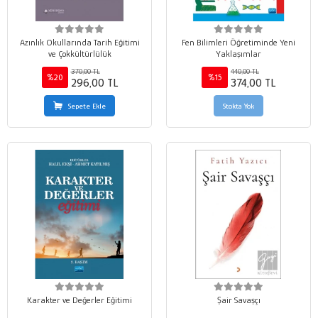
Azınlık Okullarında Tarih Eğitimi
Fen Bilimleri Öğretiminde Yeni
ve Çokkültürlülük
Yaklaşımlar
370,00 TL
440,00 TL
%20
%15
296,00 TL
374,00 TL
Sepete Ekle
Stokta Yok
Karakter ve Değerler Eğitimi
Şair Savaşçı