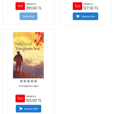
460,00 TL
170,00 TL
%15
%25
391,00 TL
127,50 TL
Stokta Yok
Sepete Ekle
Yüreğimin Sesi
140,00 TL
%25
105,00 TL
Sepete Ekle