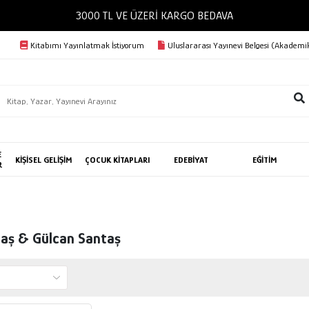
3000 TL VE ÜZERİ KARGO BEDAVA
Kitabımı Yayınlatmak İstiyorum
Uluslararası Yayınevi Belgesi (Akademik
E
KİŞİSEL GELİŞİM
ÇOCUK KİTAPLARI
EDEBİYAT
EĞİTİM
R
taş & Gülcan Santaş