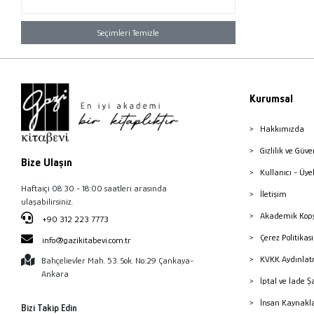
Seçimleri Temizle
Kurumsal
Hakkımızda
Gizlilik ve Güve
Bize Ulaşın
Kullanıcı - Üye
Haftaiçi 08:30 - 18:00 saatleri arasında
İletişim
ulaşabilirsiniz.
Akademik Kopy
+90 312 223 7773
Çerez Politika
info@gazikitabevi.com.tr
KVKK Aydınlat
Bahçelievler Mah. 53. Sok. No:29 Çankaya-
Ankara
İptal ve İade Ş
İnsan Kaynakl
Bizi Takip Edin