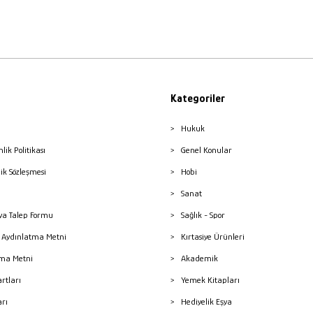
Kategoriler
Hukuk
nlik Politikası
Genel Konular
lik Sözleşmesi
Hobi
Sanat
a Talep Formu
Sağlık - Spor
sı Aydınlatma Metni
Kırtasiye Ürünleri
ma Metni
Akademik
artları
Yemek Kitapları
arı
Hediyelik Eşya