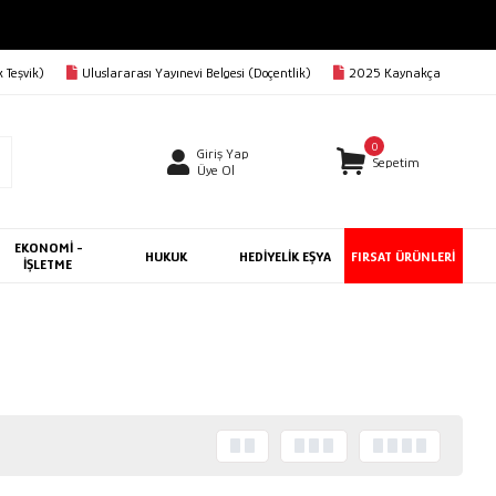
 Teşvik)
Uluslararası Yayınevi Belgesi (Doçentlik)
2025 Kaynakça
0
Giriş Yap
Sepetim
Üye Ol
EKONOMİ -
HUKUK
HEDİYELİK EŞYA
FIRSAT ÜRÜNLERİ
İŞLETME