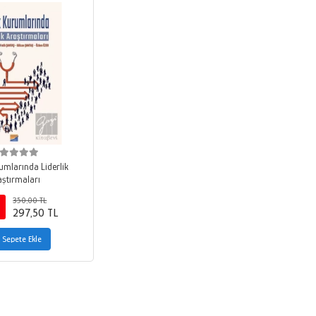
umlarında Liderlik
aştırmaları
350,00 TL
297,50 TL
Sepete Ekle