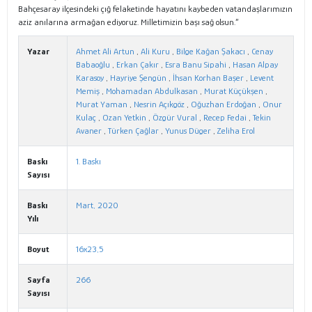
Bahçesaray ilçesindeki çığ felaketinde hayatını kaybeden vatandaşlarımızın
aziz anılarına armağan ediyoruz. Milletimizin başı sağ olsun.”
Yazar
Ahmet Ali Artun
,
Ali Kuru
,
Bilge Kağan Şakacı
,
Cenay
Babaoğlu
,
Erkan Çakır
,
Esra Banu Sipahi
,
Hasan Alpay
Karasoy
,
Hayriye Şengün
,
İhsan Korhan Başer
,
Levent
Memiş
,
Mohamadan Abdulkasan
,
Murat Küçükşen
,
Murat Yaman
,
Nesrin Açıkgöz
,
Oğuzhan Erdoğan
,
Onur
Kulaç
,
Ozan Yetkin
,
Özgür Vural
,
Recep Fedai
,
Tekin
Avaner
,
Türken Çağlar
,
Yunus Düger
,
Zeliha Erol
Baskı
1. Baskı
Sayısı
Baskı
Mart, 2020
Yılı
Boyut
16x23,5
Sayfa
266
Sayısı