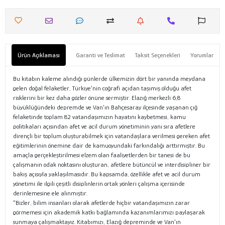
Ürün Açıklaması
Garanti ve Teslimat
Taksit Seçenekleri
Yorumlar
Bu kitabın kaleme alındığı günlerde ülkemizin dört bir yanında meydana
gelen doğal felaketler, Türkiye’nin coğrafi açıdan taşımış olduğu afet
risklerini bir kez daha gözler önüne sermiştir. Elazığ merkezli 6,8
büyüklüğündeki depremde ve Van’ın Bahçesaray ilçesinde yaşanan çığ
felaketinde toplam 82 vatandaşımızın hayatını kaybetmesi, kamu
politikaları açısından afet ve acil durum yönetiminin yanı sıra afetlere
dirençli bir toplum oluşturabilmek için vatandaşlara verilmesi gereken afet
eğitimlerinin önemine dair de kamuoyundaki farkındalığı arttırmıştır. Bu
amaçla gerçekleştirilmesi elzem olan faaliyetlerden bir tanesi de bu
çalışmanın odak noktasını oluşturan, afetlere bütüncül ve interdisipliner bir
bakış açısıyla yaklaşılmasıdır. Bu kapsamda, özellikle afet ve acil durum
yönetimi ile ilgili çeşitli disiplinlerin ortak yönleri çalışma içerisinde
derinlemesine ele alınmıştır.
“Bizler, bilim insanları olarak afetlerde hiçbir vatandaşımızın zarar
görmemesi için akademik katkı bağlamında kazanımlarımızı paylaşarak
sunmaya çalışmaktayız. Kitabımızı, Elazığ depreminde ve Van’ın