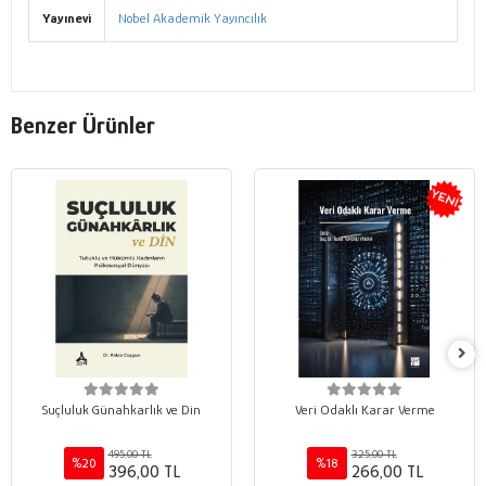
Yayınevi
Nobel Akademik Yayıncılık
Benzer Ürünler
Suçluluk Günahkarlık ve Din
Veri Odaklı Karar Verme
495,00 TL
325,00 TL
%20
%18
396,00 TL
266,00 TL