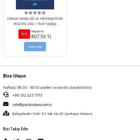
DİKKAT EKSİKLİĞİ VE HİPERAKTİVİTE
BOZUKLUĞU / Ruh Sağlığı
Çalışanları, Alan Uzmanları,
950,00 TL
Öğrenciler ve Aileler İçin
%15
807,50 TL
Kuramdan Uygulamaya
Stokta Yok
Bize Ulaşın
Haftaiçi 08:30 - 18:00 saatleri arasında ulaşabilirsiniz.
+90 312 223 7773
info@gazikitabevi.com.tr
Bahçelievler Mah. 53. Sok. No:29 Çankaya-Ankara
Bizi Takip Edin