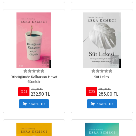
Düştüğünde Kalkarsan Hayat
Süt Lekesi
Güzeldir
310,00 TL
380,00 TL
%25
%25
232,50 TL
285,00 TL
Sepete Ekle
Sepete Ekle