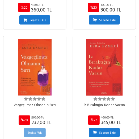
480,00 TL
400,00 TL
%25
%25
360,00 TL
300,00 TL
Sepete Ekle
Sepete Ekle
Vazgeçilmez Olmanın Sırrı
İz Bıraktığın Kadar Varsın
290,00 TL
460,00 TL
%20
%25
232,00 TL
345,00 TL
Stokta Yok
Sepete Ekle