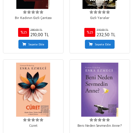
Bir Kadının Gizli Çantası
Gizli Yaralar
280,00 TL
310,00 TL
%25
%25
210,00 TL
232,50 TL
Sepete Ekle
Sepete Ekle
Cüret
Beni Neden Sevmedin Anne?