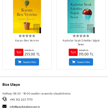
Kararı Ben Veririm
Kadınlar Sıcak Erkekler Soğuk
Sever
340,00 TL
420,00 TL
%25
%25
255,00 TL
315,00 TL
Sepete Ekle
Sepete Ekle
Bize Ulaşın
Haftaiçi 08:30 - 18:00 saatleri arasında ulaşabilirsiniz.
+90 312 223 7773
info@gazikitabevi.com.tr