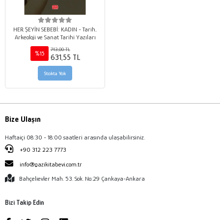
HER ŞEYİN SEBEBİ: KADIN - Tarih,
Arkeoloji ve Sanat Tarihi Yazıları
743,00 TL
%15
631,55 TL
Stokta Yok
Bize Ulaşın
Haftaiçi 08:30 - 18:00 saatleri arasında ulaşabilirsiniz.
+90 312 223 7773
info@gazikitabevi.com.tr
Bahçelievler Mah. 53. Sok. No:29 Çankaya-Ankara
Bizi Takip Edin