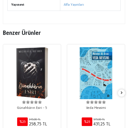
Yayınevi
Alfa Yayınları
Benzer Ürünler
Günahkârın Esiri - 5
Veda Mevsimi
345,00 TL
575,00 TL
%25
%25
258,75 TL
431,25 TL