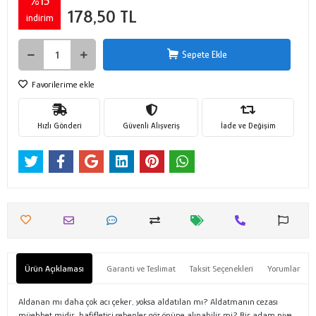
%15
178,50 TL
indirim
Sepete Ekle
Favorilerime ekle
Hızlı Gönderi
Güvenli Alışveriş
İade ve Değişim
Ürün Açıklaması
Garanti ve Teslimat
Taksit Seçenekleri
Yorumlar
Aldanan mı daha çok acı çeker, yoksa aldatılan mı? Aldatmanın cezası
müebbet midir, hafifletici sebepler göz önüne alınabilir mi? Bir adam niye