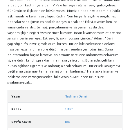
aldatır, bir kadın niye aldanır? Peki her şeye rağmen sevgi galip gelirse.
Günümüzde ilişkilerin en büyük yarası, isimsiz bir kadın ve adamın büyülü
aşk masalı ile karşımıza çıkıyor. Kadın: "Sen bir yerlere gitme sevgili, hep
hatıralar sandığımın en nadide parçası olarak kal! Eskiyi severim ben, ne
varsa onda vardır... Solmuş, parçalanmış ve işe yaramaz da olsa,
yaşanmışlığın değeri öylesine siner ki eskiye, insan kıyamaz eskiyi atıp yerine
yenisini benimsemeye... Eski sevgili, eskimiyorsun içimde..." Adam: "Beni
çağırdığını fısıldıyor içimde güzel bir ses... Bir an bile gözlerinde o anlamı
hissedemezsem, bir an bile düşünmeden, senden geri dönerim... Bunu
anlatamadım başka kimseye, anlatmam gerekene anlatmaya geliyorum...
işgale değil, kendi topraklarımı almaya geliyorum... Bu arada, gelirken
bütün aşklara uğramış ve anlamış olarak geliyorum... Bir erkek konuşmayı
değil ama yaşamayı tamamlamış olmalı kadınım..." Hala aşka inanan ve
beklemekten vazgeçmeyenler, hikayenin büyüsünden uzun süre
sıvalamayacak...
Yazar
Neslihan Demir
Kapak
Ciltsiz
Sayfa Sayısı
160