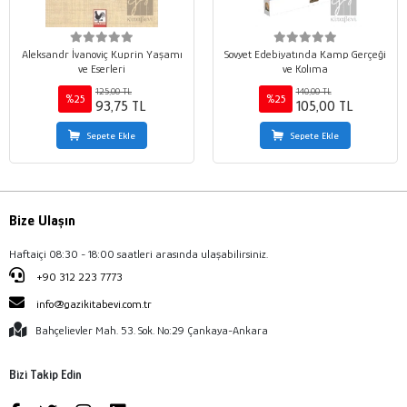
Aleksandr İvanoviç Kuprin Yaşamı
Sovyet Edebiyatında Kamp Gerçeği
ve Eserleri
ve Kolıma
125,00 TL
140,00 TL
%25
%25
93,75 TL
105,00 TL
Sepete Ekle
Sepete Ekle
Bize Ulaşın
Haftaiçi 08:30 - 18:00 saatleri arasında ulaşabilirsiniz.
+90 312 223 7773
info@gazikitabevi.com.tr
Bahçelievler Mah. 53. Sok. No:29 Çankaya-Ankara
Bizi Takip Edin