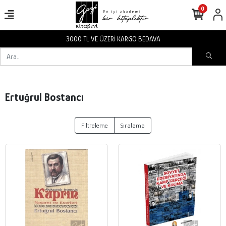
0
3000 TL VE ÜZERİ KARGO BEDAVA
Ertuğrul Bostancı
Filtreleme
Sıralama