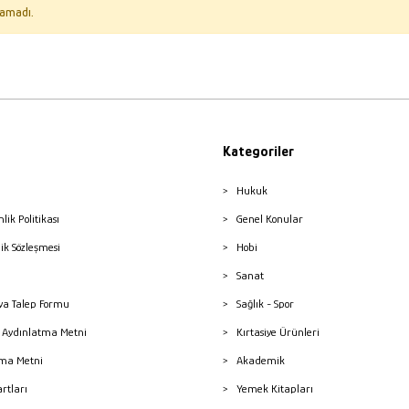
amadı.
Kategoriler
Hukuk
nlik Politikası
Genel Konular
lik Sözleşmesi
Hobi
Sanat
a Talep Formu
Sağlık - Spor
sı Aydınlatma Metni
Kırtasiye Ürünleri
ma Metni
Akademik
artları
Yemek Kitapları