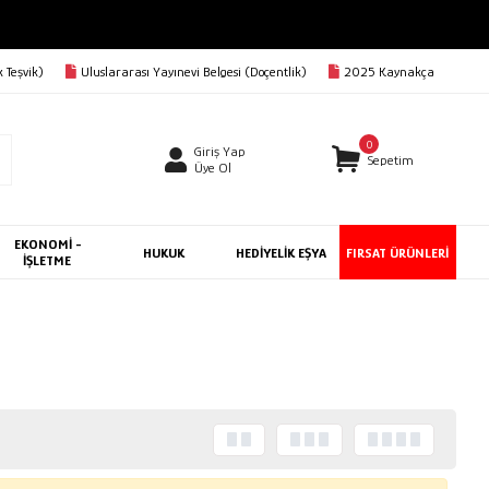
 Teşvik)
Uluslararası Yayınevi Belgesi (Doçentlik)
2025 Kaynakça
0
Giriş Yap
Sepetim
Üye Ol
EKONOMİ -
HUKUK
HEDİYELİK EŞYA
FIRSAT ÜRÜNLERİ
İŞLETME