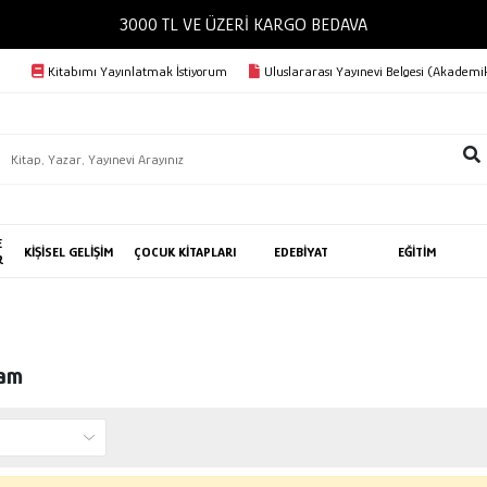
3000 TL VE ÜZERİ KARGO BEDAVA
Kitabımı Yayınlatmak İstiyorum
Uluslararası Yayınevi Belgesi (Akademik
E
KİŞİSEL GELİŞİM
ÇOCUK KİTAPLARI
EDEBİYAT
EĞİTİM
R
ram