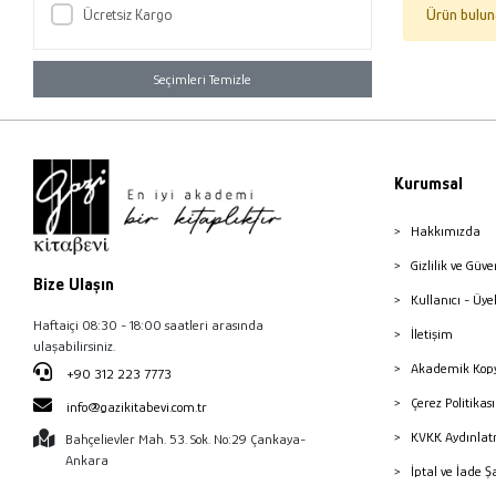
Ücretsiz Kargo
Ürün bulun
Seçimleri Temizle
Kurumsal
Hakkımızda
Gizlilik ve Güve
Bize Ulaşın
Kullanıcı - Üye
Haftaiçi 08:30 - 18:00 saatleri arasında
İletişim
ulaşabilirsiniz.
Akademik Kopy
+90 312 223 7773
Çerez Politika
info@gazikitabevi.com.tr
KVKK Aydınlat
Bahçelievler Mah. 53. Sok. No:29 Çankaya-
Ankara
İptal ve İade Ş