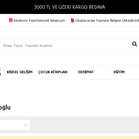
3000 TL VE ÜZERİ KARGO BEDAVA
Kitabımı Yayınlatmak İstiyorum
Uluslararası Yayınevi Belgesi (Akademik
E
KİŞİSEL GELİŞİM
ÇOCUK KİTAPLARI
EDEBİYAT
EĞİTİM
R
oğlu