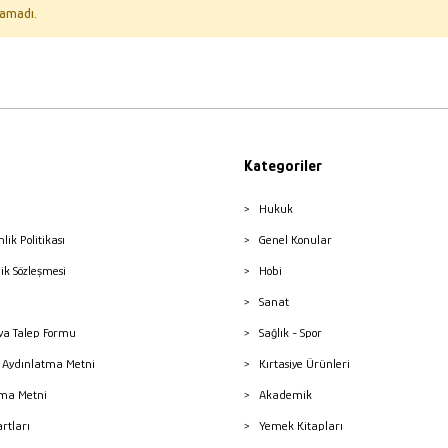
amadı.
Kategoriler
Hukuk
nlik Politikası
Genel Konular
lik Sözleşmesi
Hobi
Sanat
a Talep Formu
Sağlık - Spor
sı Aydınlatma Metni
Kırtasiye Ürünleri
ma Metni
Akademik
artları
Yemek Kitapları