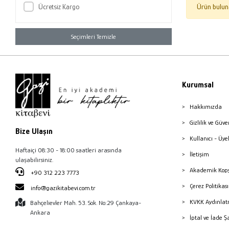
Ücretsiz Kargo
Ürün bulun
Seçimleri Temizle
Kurumsal
Hakkımızda
Gizlilik ve Güve
Bize Ulaşın
Kullanıcı - Üye
Haftaiçi 08:30 - 18:00 saatleri arasında
İletişim
ulaşabilirsiniz.
Akademik Kopy
+90 312 223 7773
Çerez Politika
info@gazikitabevi.com.tr
KVKK Aydınlat
Bahçelievler Mah. 53. Sok. No:29 Çankaya-
Ankara
İptal ve İade Ş