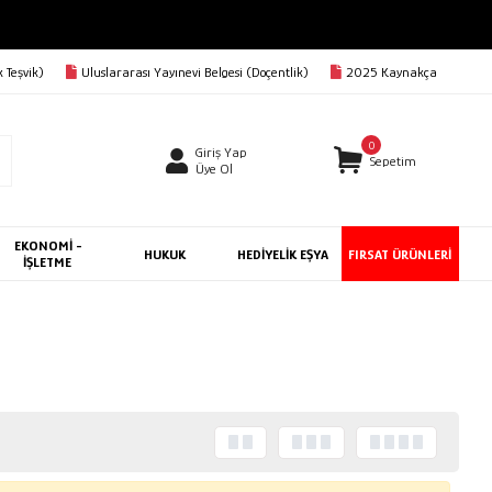
 Teşvik)
Uluslararası Yayınevi Belgesi (Doçentlik)
2025 Kaynakça
0
Giriş Yap
Sepetim
Üye Ol
EKONOMİ -
HUKUK
HEDİYELİK EŞYA
FIRSAT ÜRÜNLERİ
İŞLETME