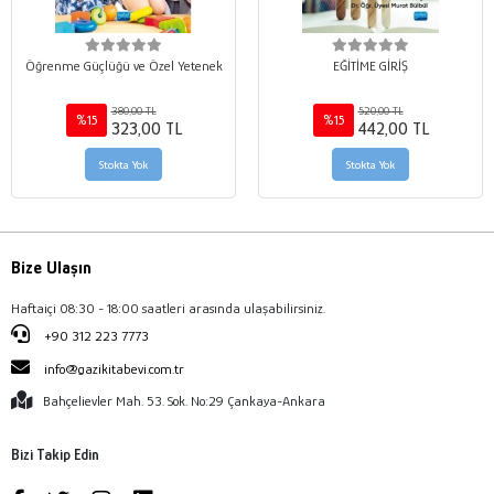
Öğrenme Güçlüğü ve Özel Yetenek
EĞİTİME GİRİŞ
380,00 TL
520,00 TL
%15
%15
323,00 TL
442,00 TL
Stokta Yok
Stokta Yok
Bize Ulaşın
Haftaiçi 08:30 - 18:00 saatleri arasında ulaşabilirsiniz.
+90 312 223 7773
info@gazikitabevi.com.tr
Bahçelievler Mah. 53. Sok. No:29 Çankaya-Ankara
Bizi Takip Edin