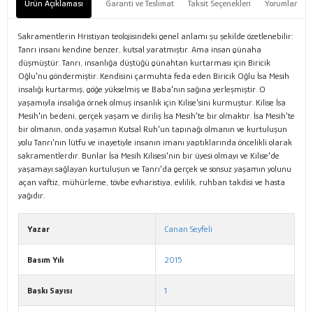
Ürün Açıklaması
Garanti ve Teslimat
Taksit Seçenekleri
Yorumlar
Sakramentlerin Hristiyan teolojisindeki genel anlamı şu şekilde özetlenebilir:
Tanrı insanı kendine benzer, kutsal yaratmıştır. Ama insan günaha
düşmüştür. Tanrı, insanlığa düştüğü günahtan kurtarması için Biricik
Oğlu'nu göndermiştir. Kendisini çarmuhta feda eden Biricik Oğlu İsa Mesih
insalığı kurtarmış, göğe yükselmiş ve Baba'nın sağına yerleşmiştir. O
yaşamıyla insalığa örnek olmuş insanlık için Kilise'sini kurmuştur. Kilise İsa
Mesih'in bedeni, gerçek yaşam ve diriliş İsa Mesih'te bir olmaktır. İsa Mesih'te
bir olmanın, onda yaşamın Kutsal Ruh'un tapınağı olmanın ve kurtuluşun
yolu Tanrı'nın lütfu ve inayetiyle insanın imanı yaptıklarında öncelikli olarak
sakramentlerdir. Bunlar İsa Mesih Kilisesi'nin bir üyesi olmayı ve Kilise'de
yaşamayı sağlayan kurtuluşun ve Tanrı'da gerçek ve sonsuz yaşamın yolunu
açan vaftiz, mühürleme, tövbe evharistiya, evlilik, ruhban takdisi ve hasta
yağıdır.
Yazar
Canan Seyfeli
Basım Yılı
2015
Baskı Sayısı
1