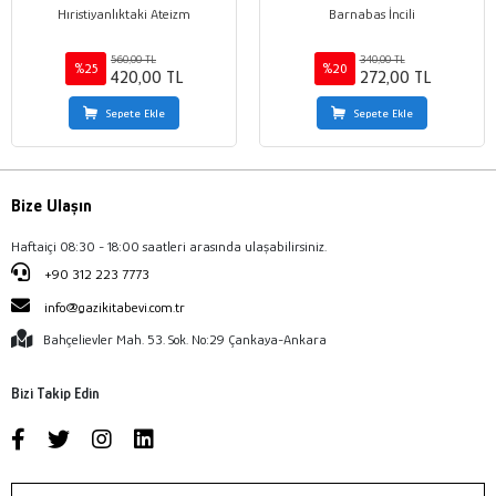
Hıristiyanlıktaki Ateizm
Barnabas İncili
560,00 TL
340,00 TL
%25
%20
420,00 TL
272,00 TL
Sepete Ekle
Sepete Ekle
Bize Ulaşın
Haftaiçi 08:30 - 18:00 saatleri arasında ulaşabilirsiniz.
+90 312 223 7773
info@gazikitabevi.com.tr
Bahçelievler Mah. 53. Sok. No:29 Çankaya-Ankara
Bizi Takip Edin