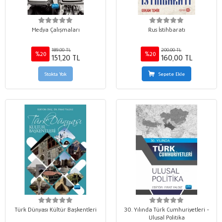
Medya Çalışmaları
Rus İstihbaratı
189,00 TL
200,00 TL
%20
%20
151,20 TL
160,00 TL
Stokta Yok
Sepete Ekle
Türk Dünyası Kültür Başkentleri
30. Yılında Türk Cumhuriyetleri -
Ulusal Politika