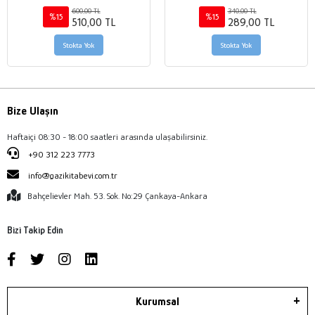
600,00 TL
340,00 TL
%15
%15
510,00 TL
289,00 TL
Stokta Yok
Stokta Yok
Bize Ulaşın
Haftaiçi 08:30 - 18:00 saatleri arasında ulaşabilirsiniz.
+90 312 223 7773
info@gazikitabevi.com.tr
Bahçelievler Mah. 53. Sok. No:29 Çankaya-Ankara
Bizi Takip Edin
Kurumsal