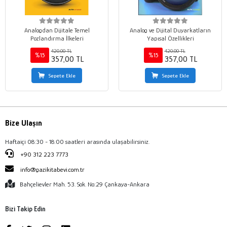
Analogdan Dijitale Temel
Analog ve Dijital Duyarkatların
Pozlandırma İlkeleri
Yapısal Özellikleri
420,00 TL
420,00 TL
%15
%15
357,00 TL
357,00 TL
Sepete Ekle
Sepete Ekle
Bize Ulaşın
Haftaiçi 08:30 - 18:00 saatleri arasında ulaşabilirsiniz.
+90 312 223 7773
info@gazikitabevi.com.tr
Bahçelievler Mah. 53. Sok. No:29 Çankaya-Ankara
Bizi Takip Edin