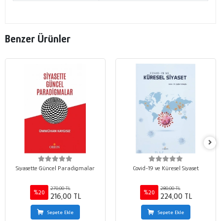
Benzer Ürünler
Siyasette Güncel Paradigmalar
Covid-19 ve Küresel Siyaset
270,00 TL
280,00 TL
%20
%20
216,00 TL
224,00 TL
Sepete Ekle
Sepete Ekle