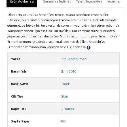
Ürün Açıklaması
Garanti ve Teslimat
Taksit Seçenekleri
Yorumlar
Olanların sorumlusu Ermenileri teröre, isyana özendiren emperyalist
ülkelerle, bu telkinleri benimseyen Ermenilerdir. Ne var ki Batı ülkelerinde
günümüzde büyük bir terbiyesizlikle soykırım yapıldığını ileri süren yoğun bir
kampanya vardır. İşin esası şu: Türkiye'deki Karşıdevrim süreci yüzünden
yaşanan çöküntüler Batılılarda Sevr'i diriltme umudunu yeşertmiştir. Onlar
Ermeni sorunun içyüzünü araştırmak peşinde değiller, Anadolu'yu
Ermenistan ve Yunanistan yapmak hevesi içindeler.￼
Tanıtım Metni
Yazar
Fethi Karaduman
Basım Yılı
Ekim 2010
Baskı Sayısı
1. Baskı
Cilt Tipi
Ciltsiz
Kağıt Tipi
2. Hamur
Sayfa Sayısı
485