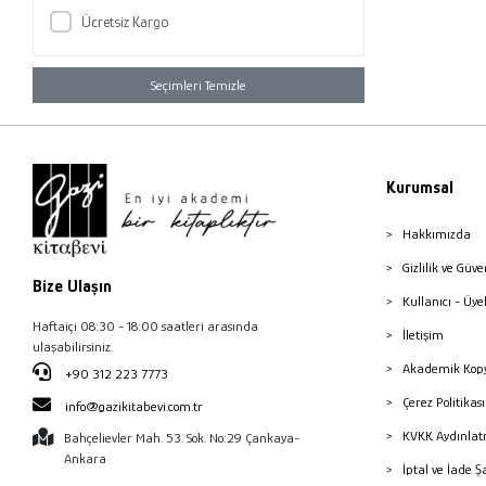
Ücretsiz Kargo
Seçimleri Temizle
Kurumsal
Hakkımızda
Gizlilik ve Güve
Bize Ulaşın
Kullanıcı - Üye
Haftaiçi 08:30 - 18:00 saatleri arasında
İletişim
ulaşabilirsiniz.
Akademik Kopy
+90 312 223 7773
Çerez Politika
info@gazikitabevi.com.tr
KVKK Aydınlat
Bahçelievler Mah. 53. Sok. No:29 Çankaya-
Ankara
İptal ve İade Ş