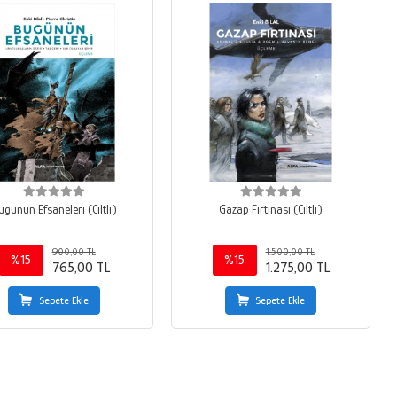
ugünün Efsaneleri (Ciltli)
Gazap Fırtınası (Ciltli)
900,00 TL
1.500,00 TL
%15
%15
765,00 TL
1.275,00 TL
Sepete Ekle
Sepete Ekle