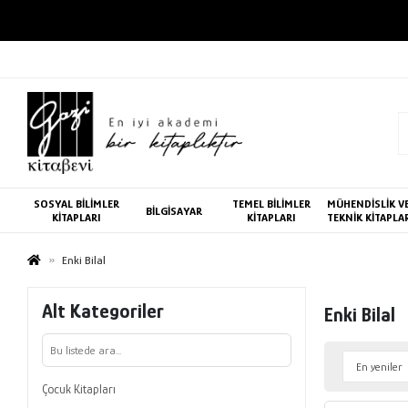
3000 TL VE ÜZERİ KARGO 
SOSYAL BİLİMLER
TEMEL BİLİMLER
MÜHENDİSLİK V
BİLGİSAYAR
KİTAPLARI
KİTAPLARI
TEKNİK KİTAPLA
Enki Bilal
Alt Kategoriler
Enki Bilal
Çocuk Kitapları