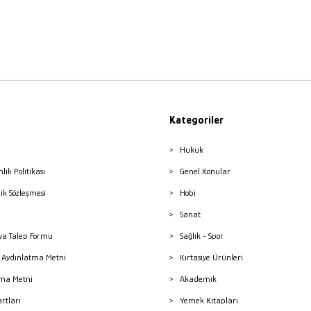
Kategoriler
Hukuk
nlik Politikası
Genel Konular
lik Sözleşmesi
Hobi
Sanat
a Talep Formu
Sağlık - Spor
sı Aydınlatma Metni
Kırtasiye Ürünleri
ma Metni
Akademik
artları
Yemek Kitapları