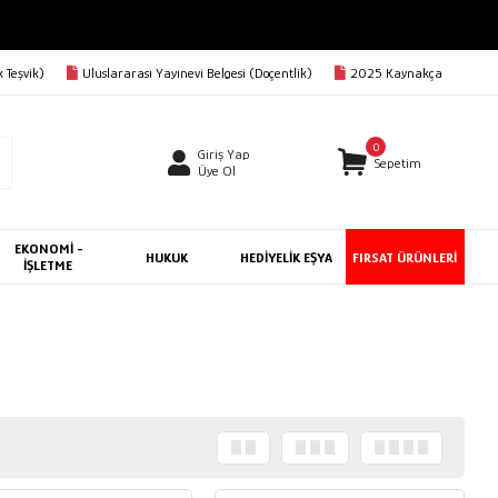
 Teşvik)
Uluslararası Yayınevi Belgesi (Doçentlik)
2025 Kaynakça
0
Giriş Yap
Sepetim
Üye Ol
EKONOMİ -
HUKUK
HEDİYELİK EŞYA
FIRSAT ÜRÜNLERİ
İŞLETME