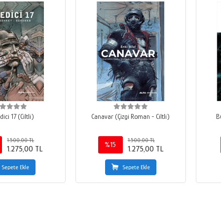
ici 17 (Ciltli)
Canavar (Çizgi Roman - Ciltli)
B
1.500,00 TL
1.500,00 TL
%15
1.275,00 TL
1.275,00 TL
Sepete Ekle
Sepete Ekle