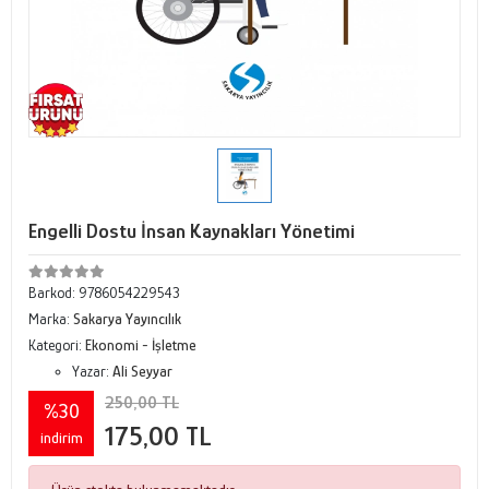
Engelli Dostu İnsan Kaynakları Yönetimi
Barkod:
9786054229543
Marka:
Sakarya Yayıncılık
Kategori:
Ekonomi - İşletme
Yazar:
Ali Seyyar
250,00 TL
%30
175,00 TL
indirim