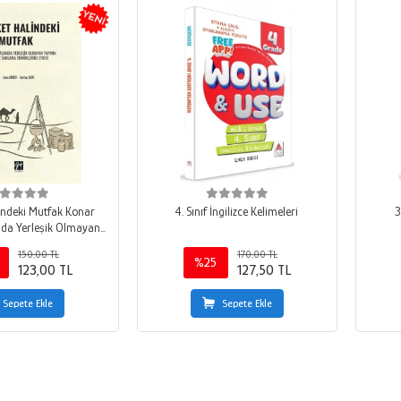
indeki Mutfak Konar
4. Sınıf İngilizce Kelimeleri
3
da Yerleşik Olmayan
işirme Ve Saklama
150,00 TL
170,00 TL
klerine Etkisi
%25
123,00 TL
127,50 TL
Sepete Ekle
Sepete Ekle