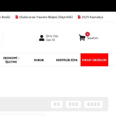
 Teşvik)
Uluslararası Yayınevi Belgesi (Doçentlik)
2025 Kaynakça
0
Giriş Yap
Sepetim
Üye Ol
EKONOMİ -
HUKUK
HEDİYELİK EŞYA
FIRSAT ÜRÜNLERİ
İŞLETME