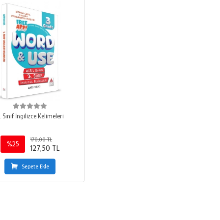
. Sınıf İngilizce Kelimeleri
170,00 TL
%25
127,50 TL
Sepete Ekle