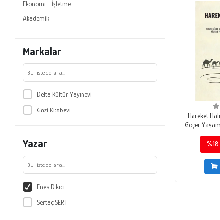
Ekonomi - İşletme
Akademik
Markalar
Delta Kültür Yayınevi
Gazi Kitabevi
Hareket Hal
Göçer Yaşam
Yapının P
Yazar
Tekni
%18
Enes Dikici
Sertaç SERT