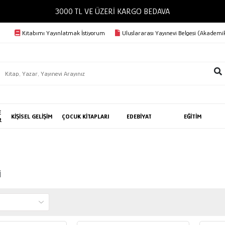
3000 TL VE ÜZERİ KARGO BEDAVA
Kitabımı Yayınlatmak İstiyorum
Uluslararası Yayınevi Belgesi (Akademik
E
KİŞİSEL GELİŞİM
ÇOCUK KİTAPLARI
EDEBİYAT
EĞİTİM
R
i