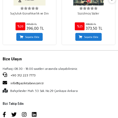
Suçluluk Günahkarlık ve Din
Süzülmüş Sözler
495,00 TL
498,00 TL
%20
%25
396,00 TL
373,50 TL
Sepete Ekle
Sepete Ekle
Bize Ulaşın
Haftaiçi 08:30 - 18:00 saatleri arasında ulaşabilirsiniz.
+90 312 223 7773
info@gazikitabevi.com.tr
Bahçelievler Mah. 53. Sok. No:29 Çankaya-Ankara
Bizi Takip Edin