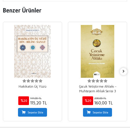
Benzer Ürünler
Hakikatin Üç Yüzü
Çocuk Yetiştirme Ahlakı -
Muhteşem Ahlak Serisi 3
144,00 TL
200,00 TL
%20
%20
115,20 TL
160,00 TL
Sepete Ekle
Sepete Ekle