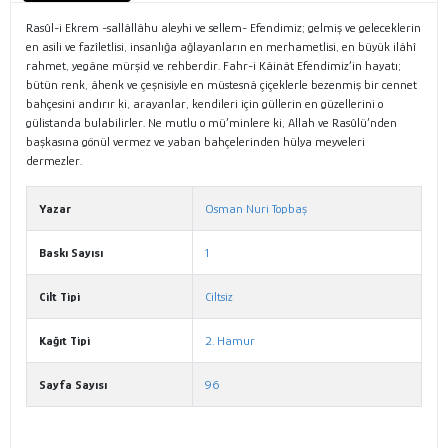
Rasûl-i Ekrem -sallâllâhu aleyhi ve sellem- Efendimiz; gelmiş ve geleceklerin
en asili ve fazîletlisi, insanlığa ağlayanların en merhametlisi, en büyük ilâhî
rahmet, yegâne mürşid ve rehberdir. Fahr-i Kâinât Efendimiz’in hayatı;
bütün renk, âhenk ve çeşnisiyle en müstesnâ çiçeklerle bezenmiş bir cennet
bahçesini andırır ki, arayanlar, kendileri için güllerin en güzellerini o
gülistanda bulabilirler. Ne mutlu o mü’minlere ki, Allah ve Rasûlü’nden
başkasına gönül vermez ve yaban bahçelerinden hülya meyveleri
dermezler.
Yazar
Osman Nuri Topbaş
Baskı Sayısı
1
Cilt Tipi
Ciltsiz
Kağıt Tipi
2. Hamur
Sayfa Sayısı
96