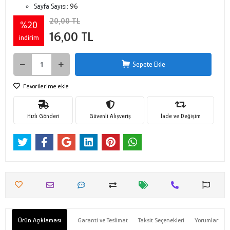
Sayfa Sayısı:
96
20,00 TL
%20
16,00 TL
indirim
Sepete Ekle
Favorilerime ekle
Hızlı Gönderi
Güvenli Alışveriş
İade ve Değişim
Ürün Açıklaması
Garanti ve Teslimat
Taksit Seçenekleri
Yorumlar