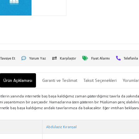
Tavsiye Et
Yorum Yaz
Karşılaştır
Fiyat Alarmı
Telefonla
Ürün Açıklaması
Garanti ve Teslimat
Taksit Seçenekleri
Yorumla
rin yanında internetle baş başa kaldığımız zaman gösterdiğimiz tavırla da yakından il
ami yaşantımızın bir parçasıdır. Namazlarına özen gösteren bir Müslüman genç olabilir
tle baş başa kaldığımız andaki tavırlarımıza da bakacaktır. Eğer imtihan bekliyorsa
Abdülaziz Kıranşal