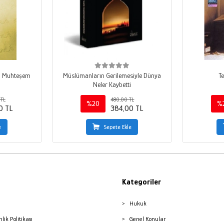
 - Muhteşem
Müslümanların Gerilemesiyle Dünya
Te
Neler Kaybetti
TL
480,00 TL
%20
%
0 TL
384,00 TL
e
Sepete Ekle
Kategoriler
Hukuk
nlik Politikası
Genel Konular