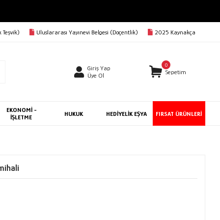
 Teşvik)
Uluslararası Yayınevi Belgesi (Doçentlik)
2025 Kaynakça
0
Giriş Yap
Sepetim
Üye Ol
EKONOMİ -
HUKUK
HEDİYELİK EŞYA
FIRSAT ÜRÜNLERİ
İŞLETME
mihali