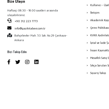
Bize Ulaşın
Kullanıcı - Üye
Haftaiçi 08:30 - 18:00 saatleri arasında
İletişim
ulaşabilirsiniz.
Akademik Kopy
+90 312 223 7773
Çerez Politika
info@gazikitabevi.com.tr
KVKK Aydınlat
Bahçelievler Mah. 53. Sok. No:29 Çankaya-
Ankara
İptal ve İade Ş
İnsan Kaynakl
Bizi Takip Edin
Mesafeli Satış 
Sıkça Sorulan 
Sipariş Takip
Havale Bildiri
Yayınevleri