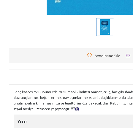
Favorilerime Ekle
Genç kardeşim! Günümüzde Müslümanlık kalitesi namaz, oruç, hac gibi ibadetle
davranışlarımız, beğenilerimiz, paylaşımlarımız ve arkadaşlıklarımız da İsl
unutmayalım ki, namazımıza ve tesettürümüze bakacak olan Rabbimiz, interne
sosyal medya üzerinden yaşayacağız. ￼
Tanıtım Metni
Yazar