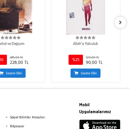
vhid ve Değişim
Allah'a Yolculuk
285,00 TL
120,00 TL
20
%25
228,00 TL
90,00 TL
Sepete Ekle
Sepete Ekle
Mobil
Uygulamalarımız
Sosyal Bilimler Kitapları
Bilgisayar