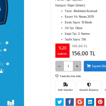
Kategori:
Diğer (İslam)
Yazar:
Abdülaziz Kıranşal
Basım Yılı:
Nisan 2019
Baskı Sayısı:
10.Baskı
Cilt Tipi:
Ciltsiz
Kağıt Tipi:
2. Hamur
Sayfa Sayısı:
136
195,00 TL
%20
156,00 TL
indirim
Sepete Ekl
Favorilerime ekle
Hızlı Gönderi
Güvenli Alışveriş