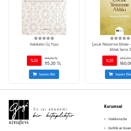
Hakikatin Üç Yüzü
Çocuk Yetiştirme Ahlakı
Ahlak Serisi 3
144,00 TL
200,00 
%20
%20
115,20 TL
160,0
Sepete Ekle
Sepete Ekl
Kurumsal
Hakkımızda
Gizlilik ve Güve