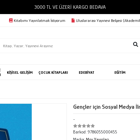
3000 TL VE ÜZERİ KARGO BEDAVA
Kitabımı Yayınlatmak İstiyorum
Uluslararası Yayınevi Belgesi (Akademik
E
KİŞİSEL GELİŞİM
ÇOCUK KİTAPLARI
EDEBİYAT
EĞİTİM
R
Gençler için Sosyal Medya İl
-
Barkod:
9786055000455
Marka:
Mgv Yayınları