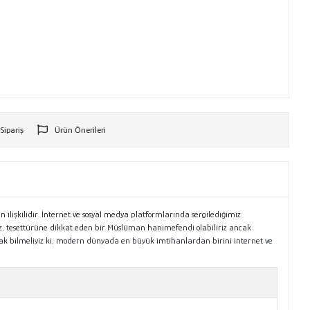
 Sipariş
Ürün Önerileri
r
işkilidir. İnternet ve sosyal medya platformlarında sergilediğimiz
iz, tesettürüne dikkat eden bir Müslüman hanımefendi olabiliriz ancak
k bilmeliyiz ki, modern dünyada en büyük imtihanlardan birini internet ve