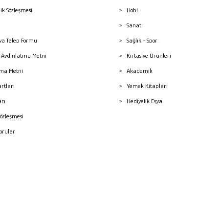
lik Sözleşmesi
Hobi
Sanat
a Talep Formu
Sağlık - Spor
sı Aydınlatma Metni
Kırtasiye Ürünleri
ma Metni
Akademik
artları
Yemek Kitapları
arı
Hediyelik Eşya
Sözleşmesi
Sorular
mleri