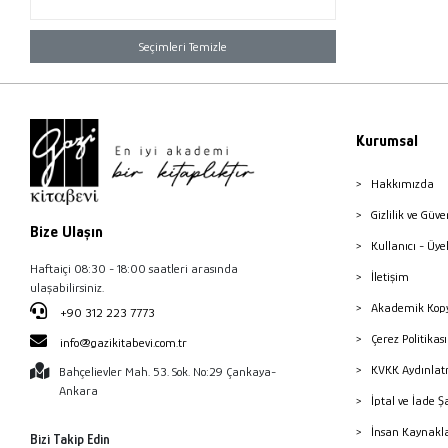
Seçimleri Temizle
Kurumsal
Hakkımızda
Gizlilik ve Güve
Bize Ulaşın
Kullanıcı - Üye
Haftaiçi 08:30 - 18:00 saatleri arasında
İletişim
ulaşabilirsiniz.
Akademik Kopy
+90 312 223 7773
Çerez Politika
info@gazikitabevi.com.tr
KVKK Aydınlat
Bahçelievler Mah. 53. Sok. No:29 Çankaya-
Ankara
İptal ve İade Ş
İnsan Kaynakl
Bizi Takip Edin