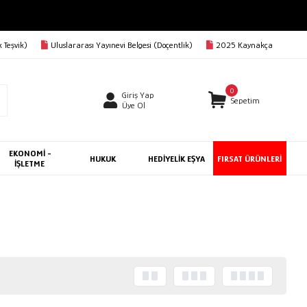
 Teşvik)
Uluslararası Yayınevi Belgesi (Doçentlik)
2025 Kaynakça
0
Giriş Yap
Sepetim
Üye Ol
EKONOMİ -
HUKUK
HEDİYELİK EŞYA
FIRSAT ÜRÜNLERİ
İŞLETME