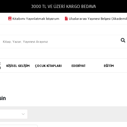
3000 TL VE ÜZERİ KARGO BEDAVA
Kitabımı Yayınlatmak İstiyorum
Uluslararası Yayınevi Belgesi (Akademik
E
KİŞİSEL GELİŞİM
ÇOCUK KİTAPLARI
EDEBİYAT
EĞİTİM
R
sin