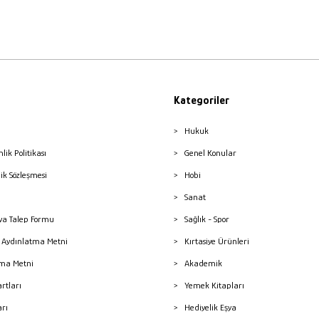
Kategoriler
Hukuk
nlik Politikası
Genel Konular
lik Sözleşmesi
Hobi
Sanat
a Talep Formu
Sağlık - Spor
sı Aydınlatma Metni
Kırtasiye Ürünleri
ma Metni
Akademik
artları
Yemek Kitapları
arı
Hediyelik Eşya