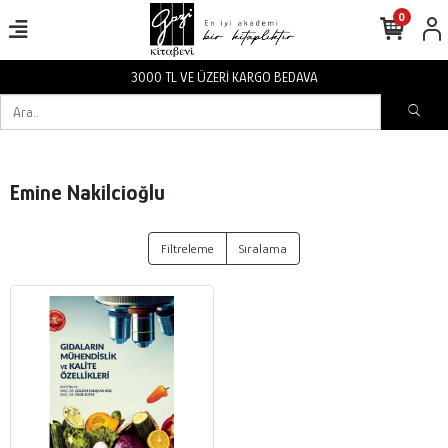
0
3000 TL VE ÜZERİ KARGO BEDAVA
Emine Nakilcioğlu
Filtreleme
Sıralama