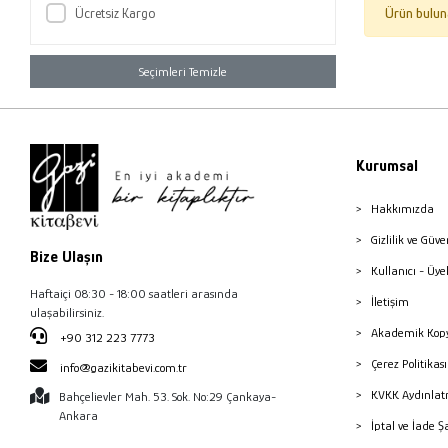
Ücretsiz Kargo
Ürün bulun
Seçimleri Temizle
Kurumsal
Hakkımızda
Gizlilik ve Güve
Bize Ulaşın
Kullanıcı - Üye
Haftaiçi 08:30 - 18:00 saatleri arasında
İletişim
ulaşabilirsiniz.
Akademik Kopy
+90 312 223 7773
Çerez Politika
info@gazikitabevi.com.tr
KVKK Aydınlat
Bahçelievler Mah. 53. Sok. No:29 Çankaya-
Ankara
İptal ve İade Ş