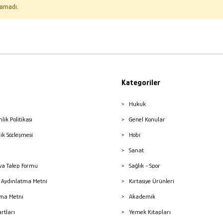
amadı.
Kategoriler
Hukuk
nlik Politikası
Genel Konular
lik Sözleşmesi
Hobi
Sanat
a Talep Formu
Sağlık - Spor
sı Aydınlatma Metni
Kırtasiye Ürünleri
ma Metni
Akademik
artları
Yemek Kitapları