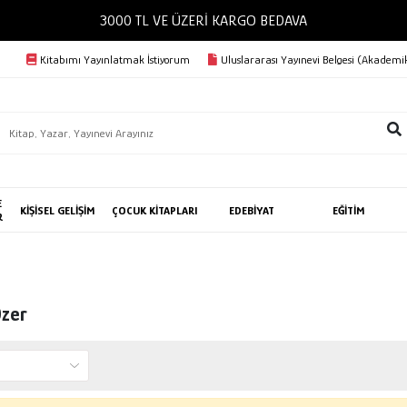
3000 TL VE ÜZERİ KARGO BEDAVA
Kitabımı Yayınlatmak İstiyorum
Uluslararası Yayınevi Belgesi (Akademik
E
KİŞİSEL GELİŞİM
ÇOCUK KİTAPLARI
EDEBİYAT
EĞİTİM
R
Özer