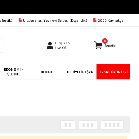
 Teşvik)
Uluslararası Yayınevi Belgesi (Doçentlik)
2025 Kaynakça
0
Giriş Yap
Sepetim
Üye Ol
EKONOMİ -
HUKUK
HEDİYELİK EŞYA
FIRSAT ÜRÜNLERİ
İŞLETME