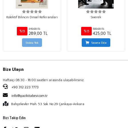
Kolektif Bilincin Dinsel Referansları
Siverek
340,00 TL
500,00 TL
%15
%15
289,00 TL
425,00 TL
Stokta Yok
Sepete Ekle
Bize Ulaşın
Haftaiçi 08:30 - 18:00 saatleri arasında ulaşabilirsiniz.
+90 312 223 7773
info@gazikitabevi.com.tr
Bahçelievler Mah. 53. Sok. No:29 Çankaya-Ankara
Bizi Takip Edin