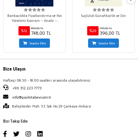
Bankacılıkta Fiyatlandırma ve Fon
Suçluluk Günahkarlık ve Din
Yönetimi Kavram – Analiz –
Uygulama
850,00 TL
495,00 TL
%12
%20
748,00 TL
396,00 TL
Sepete Ekle
Sepete Ekle
Bize Ulaşın
Haftaiçi 08:30 - 18:00 saatleri arasında ulaşabilirsiniz.
+90 312 223 7773
info@gazikitabevi.com.tr
Bahçelievler Mah. 53. Sok. No:29 Çankaya-Ankara
Bizi Takip Edin