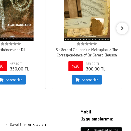
rihöncesinde Dil
Sir Gerard Clauson'un Mektupları / The
Correspondence of Sir Gerard Clauson
437,50 TL
375,00 TL
20
%20
350,00 TL
300,00 TL
Sepete Ekle
Sepete Ekle
Mobil
Uygulamalarımız
Sosyal Bilimler Kitapları