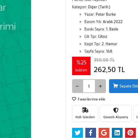
Kategori:
Diğer (Tarih)
Yazar:
Peter Burke
Basım Yılı:
Aralık 2022
Baskı Sayısı:
1. Baskı
Cilt Tipi:
Ciltsiz
Kağıt Tipi:
2. Hamur
Sayfa Sayısı:
168
350,00 TL
%25
262,50 TL
indirim
Sepete Ekl
Favorilerime ekle
Hızlı Gönderi
Güvenli Alışveriş