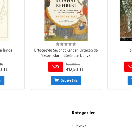
ın İzinde
Ortaçağ’da Seyahat Rehberi;Ortaçağ’da
Ta
Yaşamışların Gözünden Dünya
TL
550,00 TL
%25
%
0 TL
412,50 TL
e
Sepete Ekle
Kategoriler
Hukuk