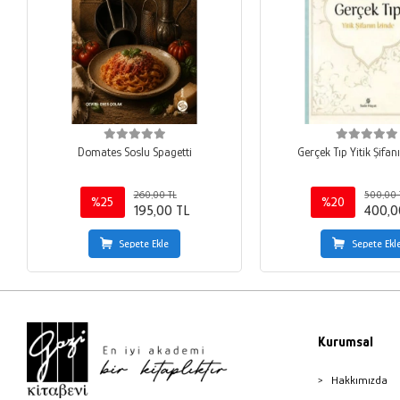
Domates Soslu Spagetti
Gerçek Tıp Yitik Şifan
260,00 TL
500,00 
%25
%20
195,00 TL
400,0
Sepete Ekle
Sepete Ekl
Kurumsal
Hakkımızda