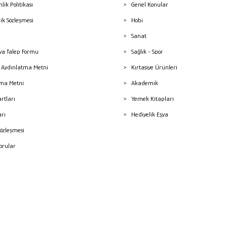
nlik Politikası
Genel Konular
lik Sözleşmesi
Hobi
Sanat
a Talep Formu
Sağlık - Spor
sı Aydınlatma Metni
Kırtasiye Ürünleri
ma Metni
Akademik
artları
Yemek Kitapları
arı
Hediyelik Eşya
Sözleşmesi
Sorular
mleri