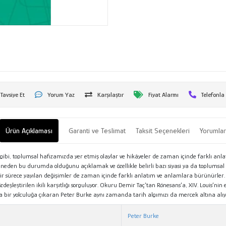
Tavsiye Et
Yorum Yaz
Karşılaştır
Fiyat Alarmı
Telefonla
Ürün Açıklaması
Garanti ve Teslimat
Taksit Seçenekleri
Yorumla
si gibi, toplumsal hafızamızda yer etmiş olaylar ve hikâyeler de zaman içinde farklı a
 neden bu durumda olduğunu açıklamak ve özellikle belirli bazı siyasi ya da toplumsal
n bir sürece yayılan değişimler de zaman içinde farklı anlatım ve anlamlara bürünürler.
zdeşleştirilen ikili karşıtlığı sorguluyor. Okuru Demir Taç’tan Rönesans’a, XIV. Louis’n
ında bir yolculuğa çıkaran Peter Burke aynı zamanda tarih algımızı da mercek altına alı
Peter Burke