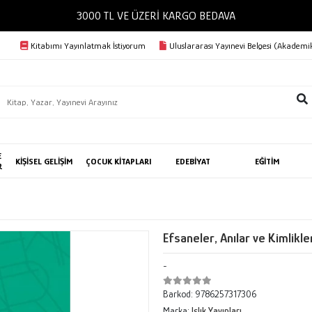
3000 TL VE ÜZERİ KARGO BEDAVA
Kitabımı Yayınlatmak İstiyorum
Uluslararası Yayınevi Belgesi (Akademik
E
KİŞİSEL GELİŞİM
ÇOCUK KİTAPLARI
EDEBİYAT
EĞİTİM
R
Efsaneler, Anılar ve Kimlikl
-
Barkod:
9786257317306
Marka:
Islık Yayınları