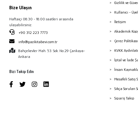
Gizlilik ve Güve
Bize Ulaşın
Kullanıcı - Üye
Haftaiçi 08:30 - 18:00 saatleri arasında
İletişim
ulaşabilirsiniz.
Akademik Kopy
+90 312 223 7773
Çerez Politika
info@gazikitabevi.com.tr
KVKK Aydınlat
Bahçelievler Mah. 53. Sok. No:29 Çankaya-
Ankara
İptal ve İade Ş
İnsan Kaynakl
Bizi Takip Edin
Mesafeli Satış 
Sıkça Sorulan 
Sipariş Takip
Havale Bildiri
Yayınevleri