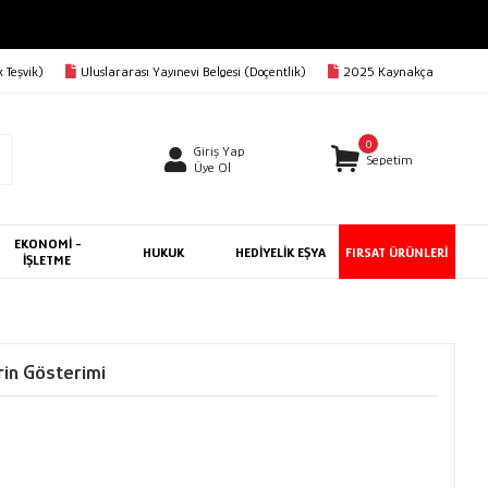
 Teşvik)
Uluslararası Yayınevi Belgesi (Doçentlik)
2025 Kaynakça
0
Giriş Yap
Sepetim
Üye Ol
EKONOMİ -
HUKUK
HEDİYELİK EŞYA
FIRSAT ÜRÜNLERİ
İŞLETME
erin Gösterimi