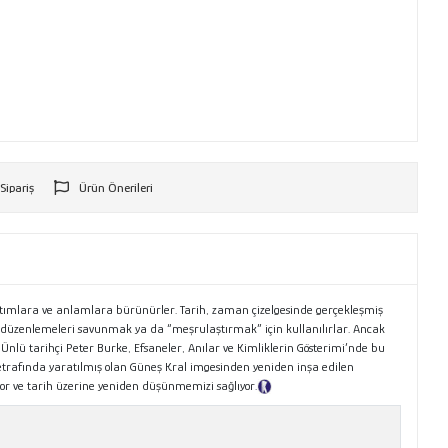
 Sipariş
Ürün Önerileri
r
nlatımlara ve anlamlara bürünürler. Tarih, zaman çizelgesinde gerçekleşmiş
 düzenlemeleri savunmak ya da “meşrulaştırmak” için kullanılırlar. Ancak
 Ünlü tarihçi Peter Burke, Efsaneler, Anılar ve Kimliklerin Gösterimi’nde bu
in etrafında yaratılmış olan Güneş Kral imgesinden yeniden inşa edilen
yor ve tarih üzerine yeniden düşünmemizi sağlıyor.
Tanıtım Metni