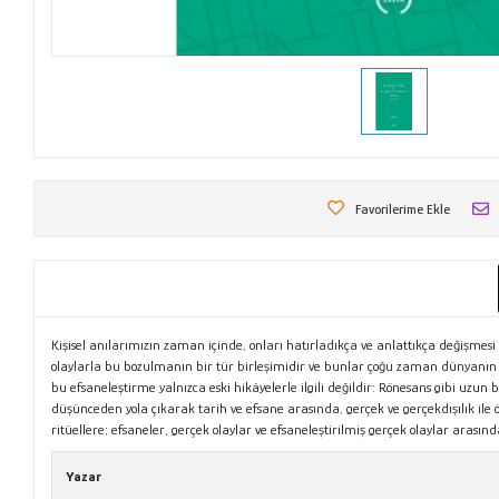
Favorilerime Ekle
Kişisel anılarımızın zaman içinde, onları hatırladıkça ve anlattıkça değişme
olaylarla bu bozulmanın bir tür birleşimidir ve bunlar çoğu zaman dünyanın
bu efsaneleştirme yalnızca eski hikâyelerle ilgili değildir: Rönesans gibi uzu
düşünceden yola çıkarak tarih ve efsane arasında, gerçek ve gerçekdışılık ile ö
ritüellere; efsaneler, gerçek olaylar ve efsaneleştirilmiş gerçek olaylar aras
Yazar