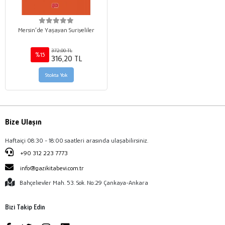
Mersin’de Yaşayan Suriyeliler
372,00 TL
%15
316,20 TL
Stokta Yok
Bize Ulaşın
Haftaiçi 08:30 - 18:00 saatleri arasında ulaşabilirsiniz.
+90 312 223 7773
info@gazikitabevi.com.tr
Bahçelievler Mah. 53. Sok. No:29 Çankaya-Ankara
Bizi Takip Edin