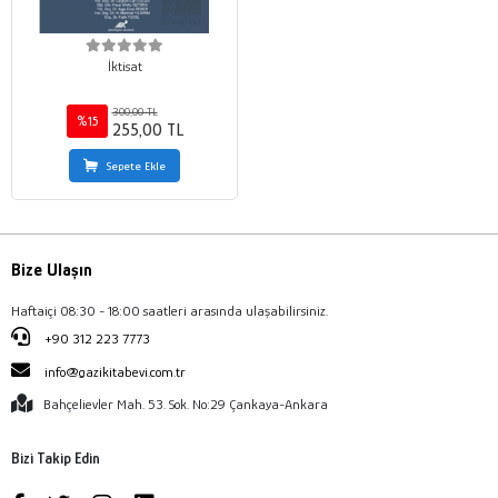
İktisat
300,00 TL
%15
255,00 TL
Sepete Ekle
Bize Ulaşın
Haftaiçi 08:30 - 18:00 saatleri arasında ulaşabilirsiniz.
+90 312 223 7773
info@gazikitabevi.com.tr
Bahçelievler Mah. 53. Sok. No:29 Çankaya-Ankara
Bizi Takip Edin