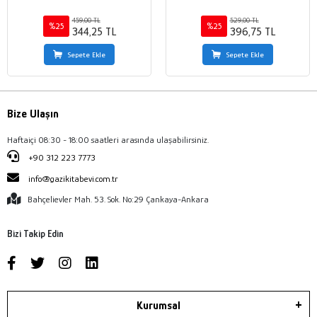
459,00 TL
529,00 TL
%25
%25
344,25 TL
396,75 TL
Sepete Ekle
Sepete Ekle
Bize Ulaşın
Haftaiçi 08:30 - 18:00 saatleri arasında ulaşabilirsiniz.
+90 312 223 7773
info@gazikitabevi.com.tr
Bahçelievler Mah. 53. Sok. No:29 Çankaya-Ankara
Bizi Takip Edin
Kurumsal