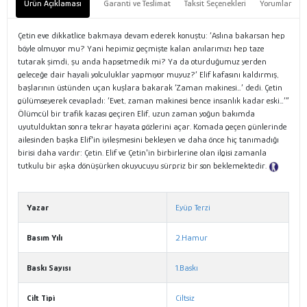
Ürün Açıklaması
Garanti ve Teslimat
Taksit Seçenekleri
Yorumlar
Çetin eve dikkatlice bakmaya devam ederek konuştu: ‘Aslına bakarsan hep
böyle olmuyor mu? Yani hepimiz geçmişte kalan anılarımızı hep taze
tutarak şimdi, şu anda hapsetmedik mi? Ya da oturduğumuz yerden
geleceğe dair hayali yolculuklar yapmıyor muyuz?’ Elif kafasını kaldırmış,
başlarının üstünden uçan kuşlara bakarak ‘Zaman makinesi…’ dedi. Çetin
gülümseyerek cevapladı: ‘Evet, zaman makinesi bence insanlık kadar eski…’”
Ölümcül bir trafik kazası geçiren Elif, uzun zaman yoğun bakımda
uyutulduktan sonra tekrar hayata gözlerini açar. Komada geçen günlerinde
ailesinden başka Elif'in iyileşmesini bekleyen ve daha önce hiç tanımadığı
birisi daha vardır: Çetin. Elif ve Çetin'in birbirlerine olan ilgisi zamanla
tutkulu bir aşka dönüşürken okuyucuyu sürpriz bir son beklemektedir.
Tanıtım Metni
Yazar
Eyüp Terzi
Basım Yılı
2.Hamur
Baskı Sayısı
1.Baskı
Cilt Tipi
Ciltsiz