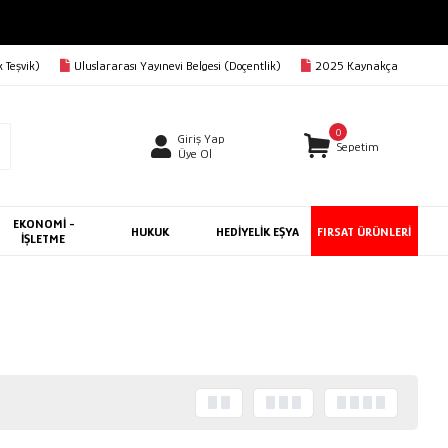
 Teşvik)
Uluslararası Yayınevi Belgesi (Doçentlik)
2025 Kaynakça
0
Giriş Yap
Sepetim
Üye Ol
EKONOMİ -
HUKUK
HEDİYELİK EŞYA
FIRSAT ÜRÜNLERİ
İŞLETME