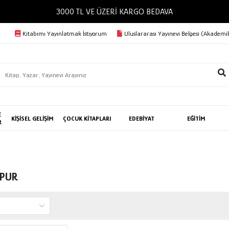
3000 TL VE ÜZERİ KARGO BEDAVA
Kitabımı Yayınlatmak İstiyorum
Uluslararası Yayınevi Belgesi (Akademik
E
KİŞİSEL GELİŞİM
ÇOCUK KİTAPLARI
EDEBİYAT
EĞİTİM
R
APUR