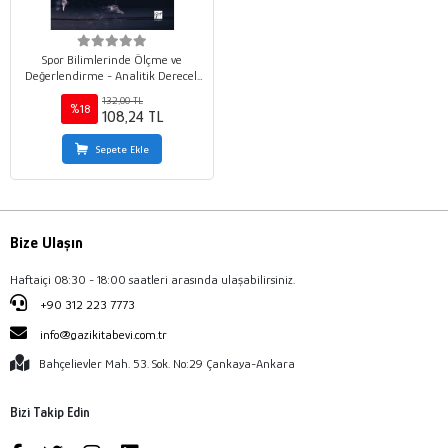
Spor Bilimlerinde Ölçme ve
Değerlendirme - Analitik Dereceli
Puanlama Anahtarları ve
132,00 TL
Dereceleme Ölçekleri
%18
108,24 TL
Sepete Ekle
Bize Ulaşın
Haftaiçi 08:30 - 18:00 saatleri arasında ulaşabilirsiniz.
+90 312 223 7773
info@gazikitabevi.com.tr
Bahçelievler Mah. 53. Sok. No:29 Çankaya-Ankara
Bizi Takip Edin