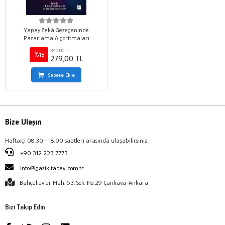
Yapay Zekâ Gezegeninde
Pazarlama Algoritmaları
340,00 TL
%18
279,00 TL
Sepete Ekle
Bize Ulaşın
Haftaiçi 08:30 - 18:00 saatleri arasında ulaşabilirsiniz.
+90 312 223 7773
info@gazikitabevi.com.tr
Bahçelievler Mah. 53. Sok. No:29 Çankaya-Ankara
Bizi Takip Edin