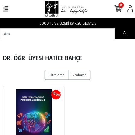
0
3000 TL VE ÜZERİ KARGO BEDAVA
DR. ÖĞR. ÜYESİ HATİCE BAHÇE
Filtreleme
Sıralama