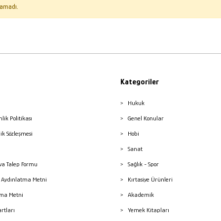
amadı.
Kategoriler
Hukuk
nlik Politikası
Genel Konular
lik Sözleşmesi
Hobi
Sanat
a Talep Formu
Sağlık - Spor
sı Aydınlatma Metni
Kırtasiye Ürünleri
ma Metni
Akademik
artları
Yemek Kitapları