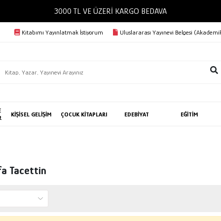
3000 TL VE ÜZERİ KARGO BEDAVA
Kitabımı Yayınlatmak İstiyorum
Uluslararası Yayınevi Belgesi (Akademik
E
KİŞİSEL GELİŞİM
ÇOCUK KİTAPLARI
EDEBİYAT
EĞİTİM
R
fa Tacettin