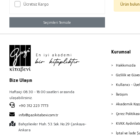
Ücretsiz Kargo
Ürün bulun
Seçimleri Temizle
Kurumsal
Hakkımızda
Gizlilik ve Güve
Bize Ulaşın
Kullanıcı - Üye
Haftaiçi 08:30 - 18:00 saatleri arasında
İletişim
ulaşabilirsiniz.
Akademik Kopy
+90 312 223 7773
Çerez Politika
info@gazikitabevi.com.tr
KVKK Aydınlat
Bahçelievler Mah. 53. Sok. No:29 Çankaya-
Ankara
İptal ve İade Ş