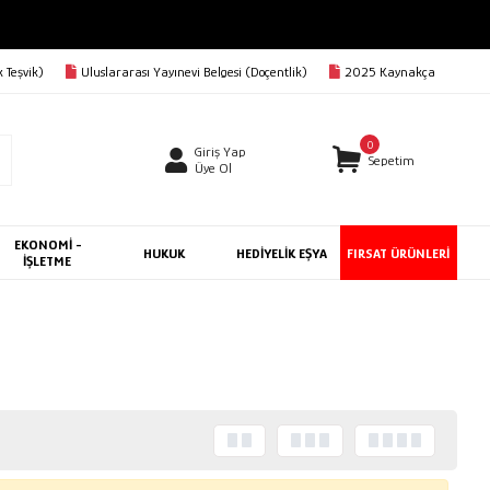
 Teşvik)
Uluslararası Yayınevi Belgesi (Doçentlik)
2025 Kaynakça
0
Giriş Yap
Sepetim
Üye Ol
EKONOMİ -
HUKUK
HEDİYELİK EŞYA
FIRSAT ÜRÜNLERİ
İŞLETME