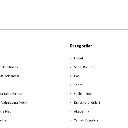
Kategoriler
Hukuk
nlik Politikası
Genel Konular
lik Sözleşmesi
Hobi
Sanat
a Talep Formu
Sağlık - Spor
sı Aydınlatma Metni
Kırtasiye Ürünleri
ma Metni
Akademik
artları
Yemek Kitapları