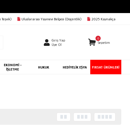
 Teşvik)
Uluslararası Yayınevi Belgesi (Doçentlik)
2025 Kaynakça
0
Giriş Yap
Sepetim
Üye Ol
EKONOMİ -
HUKUK
HEDİYELİK EŞYA
FIRSAT ÜRÜNLERİ
İŞLETME