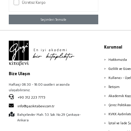
Ücretsiz Kargo
Seçimleri Temizle
Kurumsal
Hakkımızda
Gizlilik ve Güve
Bize Ulaşın
Kullanıcı - Üye
Haftaiçi 08:30 - 18:00 saatleri arasında
İletişim
ulaşabilirsiniz.
Akademik Kopy
+90 312 223 7773
Çerez Politika
info@gazikitabevi.com.tr
KVKK Aydınlat
Bahçelievler Mah. 53. Sok. No:29 Çankaya-
Ankara
İptal ve İade Ş