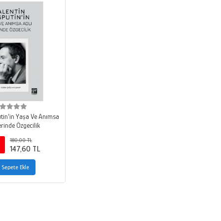
utin’in Yaşa Ve Anımsa
erinde Özgecilik
180,00 TL
147,60 TL
Sepete Ekle