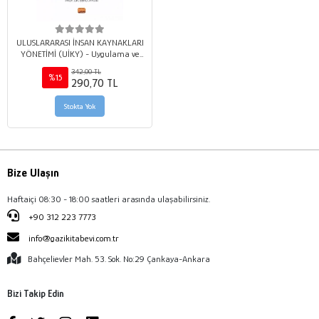
ULUSLARARASI İNSAN KAYNAKLARI
YÖNETİMİ (UİKY) - Uygulama ve
Örnekler
342,00 TL
%15
290,70 TL
Stokta Yok
Bize Ulaşın
Haftaiçi 08:30 - 18:00 saatleri arasında ulaşabilirsiniz.
+90 312 223 7773
info@gazikitabevi.com.tr
Bahçelievler Mah. 53. Sok. No:29 Çankaya-Ankara
Bizi Takip Edin