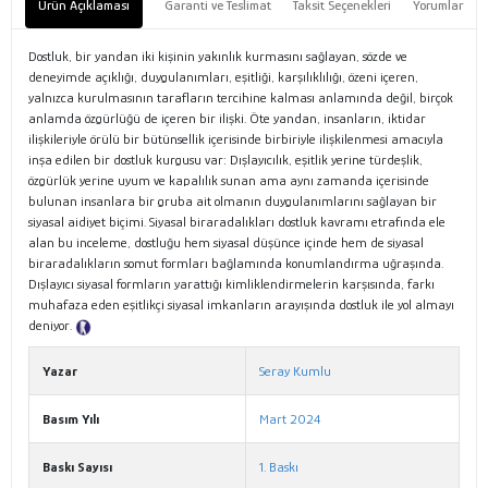
Ürün Açıklaması
Garanti ve Teslimat
Taksit Seçenekleri
Yorumlar
Dostluk, bir yandan iki kişinin yakınlık kurmasını sağlayan, sözde ve
deneyimde açıklığı, duygulanımları, eşitliği, karşılıklılığı, özeni içeren,
yalnızca kurulmasının tarafların tercihine kalması anlamında değil, birçok
anlamda özgürlüğü de içeren bir ilişki. Öte yandan, insanların, iktidar
ilişkileriyle örülü bir bütünsellik içerisinde birbiriyle ilişkilenmesi amacıyla
inşa edilen bir dostluk kurgusu var: Dışlayıcılık, eşitlik yerine türdeşlik,
özgürlük yerine uyum ve kapalılık sunan ama aynı zamanda içerisinde
bulunan insanlara bir gruba ait olmanın duygulanımlarını sağlayan bir
siyasal aidiyet biçimi. Siyasal biraradalıkları dostluk kavramı etrafında ele
alan bu inceleme, dostluğu hem siyasal düşünce içinde hem de siyasal
biraradalıkların somut formları bağlamında konumlandırma uğraşında.
Dışlayıcı siyasal formların yarattığı kimliklendirmelerin karşısında, farkı
muhafaza eden eşitlikçi siyasal imkanların arayışında dostluk ile yol almayı
deniyor.
Tanıtım Metni
Yazar
Seray Kumlu
Basım Yılı
Mart 2024
Baskı Sayısı
1. Baskı