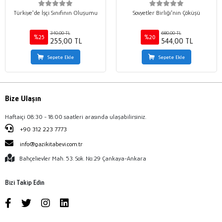
Türkiye'de İşçi Sınıfının Oluşumu
Sovyetler Birliği'nin Çöküşü
340,00 TL
680,00 TL
%25
%20
255,00 TL
544,00 TL
Sepete Ekle
Sepete Ekle
Bize Ulaşın
Haftaiçi 08:30 - 18:00 saatleri arasında ulaşabilirsiniz.
+90 312 223 7773
info@gazikitabevi.com.tr
Bahçelievler Mah. 53. Sok. No:29 Çankaya-Ankara
Bizi Takip Edin