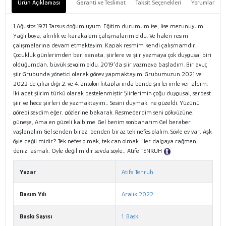
Ürün Açıklaması
Garanti ve Teslimat
Taksit Seçenekleri
Yorumlar
1 Ağustos 1971 Tarsus doğumluyum. Eğitim durumum ise, lise mezunuyum.
Yağlı boya, akrilik ve karakalem çalışmalarım oldu. Ve halen resim
çalışmalarına devam etmekteyim. Kapak resmim kendi çalışmamdır.
Çocukluk günlerimden beri sanata, şiirlere ve şiir yazmaya çok duygusal biri
olduğumdan, büyük sevgim oldu. 2019’da şiir yazmaya başladım. Bir avuç
şiir Grubunda yönetici olarak görev yapmaktayım. Grubumuzun 2021 ve
2022 de çıkardığı 2. ve 4. antoloji kitaplarında bende şiirlerimle yer aldım.
İki adet şiirim türkü olarak bestelenmiştir Şiirlerimin çoğu duygusal, serbest
şiir ve hece şiirleri de yazmaktayım… Sesini duymak, ne güzeldi. Yüzünü
görebilseydim eğer, gözlerine bakarak. Resmederdim seni gökyüzüne,
güneşe, Ama en güzeli kalbime. Gel benim sonbaharım Gel beraber
yaşlanalım Gel senden biraz, benden biraz tek nefes olalım. Söyle ey yar, Aşk
öyle değil midir? Tek nefes olmak, tek can olmak. Her dalgaya rağmen,
denizi aşmak, Öyle değil midir sevda söyle… Atife TENRUH
Tanıtım Metni
Yazar
Atife Tenruh
Basım Yılı
Aralık 2022
Baskı Sayısı
1. Baskı