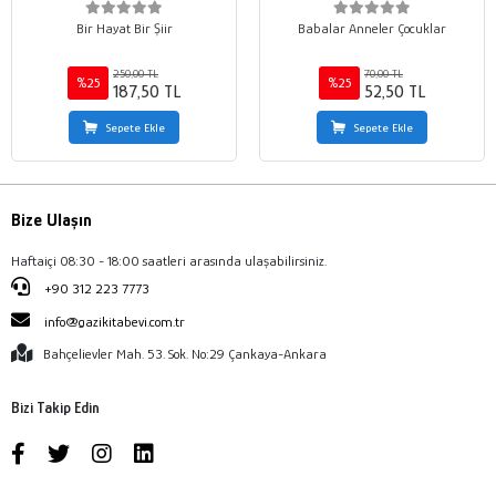
Bir Hayat Bir Şiir
Babalar Anneler Çocuklar
250,00 TL
70,00 TL
%25
%25
187,50 TL
52,50 TL
Sepete Ekle
Sepete Ekle
Bize Ulaşın
Haftaiçi 08:30 - 18:00 saatleri arasında ulaşabilirsiniz.
+90 312 223 7773
info@gazikitabevi.com.tr
Bahçelievler Mah. 53. Sok. No:29 Çankaya-Ankara
Bizi Takip Edin