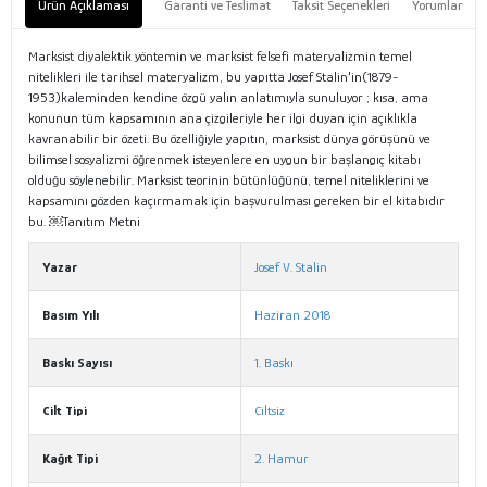
Ürün Açıklaması
Garanti ve Teslimat
Taksit Seçenekleri
Yorumlar
Marksist diyalektik yöntemin ve marksist felsefi materyalizmin temel
nitelikleri ile tarihsel materyalizm, bu yapıtta Josef Stalin'in(1879-
1953)kaleminden kendine özgü yalın anlatımıyla sunuluyor ; kısa, ama
konunun tüm kapsamının ana çizgileriyle her ilgi duyan için açıklıkla
kavranabilir bir özeti. Bu özelliğiyle yapıtın, marksist dünya görüşünü ve
bilimsel sosyalizmi öğrenmek isteyenlere en uygun bir başlangıç kitabı
olduğu söylenebilir. Marksist teorinin bütünlüğünü, temel niteliklerini ve
kapsamını gözden kaçırmamak için başvurulması gereken bir el kitabıdır
bu. ￼Tanıtım Metni
Yazar
Josef V. Stalin
Basım Yılı
Haziran 2018
Baskı Sayısı
1. Baskı
Cilt Tipi
Ciltsiz
Kağıt Tipi
2. Hamur