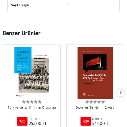
Sayfa Sayısı
55
Benzer Ürünler
Türkiye'de İşçi Sınıfının Oluşumu
Sovyetler Birliği'nin Çöküşü
340,00 TL
680,00 TL
%25
%20
255,00 TL
544,00 TL