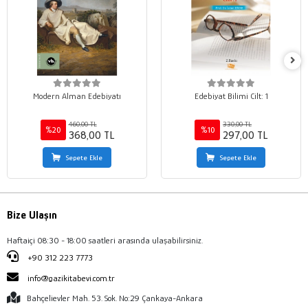
Modern Alman Edebiyatı
Edebiyat Bilimi Cilt: 1
460,00 TL
330,00 TL
%20
%10
368,00 TL
297,00 TL
Sepete Ekle
Sepete Ekle
Bize Ulaşın
Haftaiçi 08:30 - 18:00 saatleri arasında ulaşabilirsiniz.
+90 312 223 7773
info@gazikitabevi.com.tr
Bahçelievler Mah. 53. Sok. No:29 Çankaya-Ankara