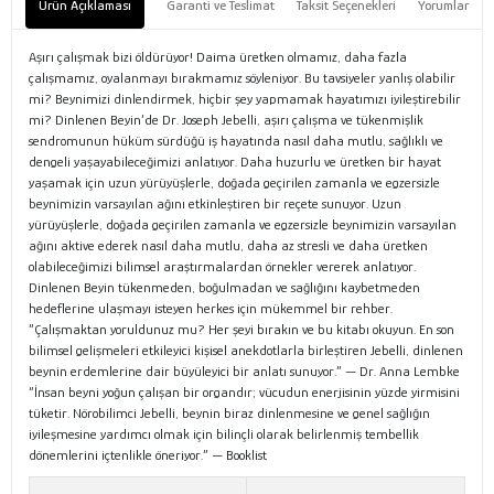
Ürün Açıklaması
Garanti ve Teslimat
Taksit Seçenekleri
Yorumlar
Aşırı çalışmak bizi öldürüyor! Daima üretken olmamız, daha fazla
çalışmamız, oyalanmayı bırakmamız söyleniyor. Bu tavsiyeler yanlış olabilir
mi? Beynimizi dinlendirmek, hiçbir şey yapmamak hayatımızı iyileştirebilir
mi? Dinlenen Beyin’de Dr. Joseph Jebelli, aşırı çalışma ve tükenmişlik
sendromunun hüküm sürdüğü iş hayatında nasıl daha mutlu, sağlıklı ve
dengeli yaşayabileceğimizi anlatıyor. Daha huzurlu ve üretken bir hayat
yaşamak için uzun yürüyüşlerle, doğada geçirilen zamanla ve egzersizle
beynimizin varsayılan ağını etkinleştiren bir reçete sunuyor. Uzun
yürüyüşlerle, doğada geçirilen zamanla ve egzersizle beynimizin varsayılan
ağını aktive ederek nasıl daha mutlu, daha az stresli ve daha üretken
olabileceğimizi bilimsel araştırmalardan örnekler vererek anlatıyor.
Dinlenen Beyin tükenmeden, boğulmadan ve sağlığını kaybetmeden
hedeflerine ulaşmayı isteyen herkes için mükemmel bir rehber.
“Çalışmaktan yoruldunuz mu? Her şeyi bırakın ve bu kitabı okuyun. En son
bilimsel gelişmeleri etkileyici kişisel anekdotlarla birleştiren Jebelli, dinlenen
beynin erdemlerine dair büyüleyici bir anlatı sunuyor.” — Dr. Anna Lembke
“İnsan beyni yoğun çalışan bir organdır; vücudun enerjisinin yüzde yirmisini
tüketir. Nörobilimci Jebelli, beynin biraz dinlenmesine ve genel sağlığın
iyileşmesine yardımcı olmak için bilinçli olarak belirlenmiş tembellik
dönemlerini içtenlikle öneriyor.” — Booklist