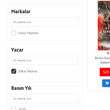
Markalar
Cinius Yayınları
Yazar
Birinci Dü
Askerin
Dilber Alkama
%25
Basım Yılı
2020