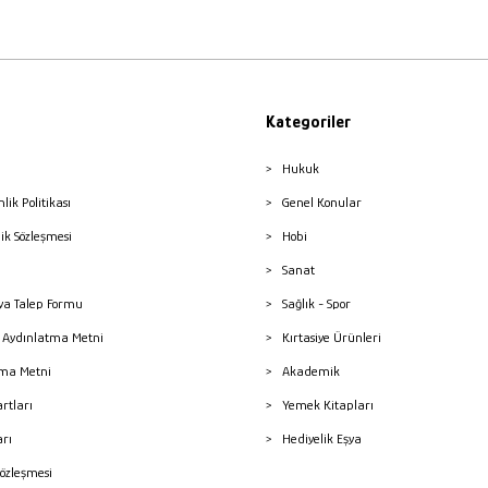
Kategoriler
Hukuk
nlik Politikası
Genel Konular
lik Sözleşmesi
Hobi
Sanat
a Talep Formu
Sağlık - Spor
sı Aydınlatma Metni
Kırtasiye Ürünleri
ma Metni
Akademik
artları
Yemek Kitapları
arı
Hediyelik Eşya
Sözleşmesi