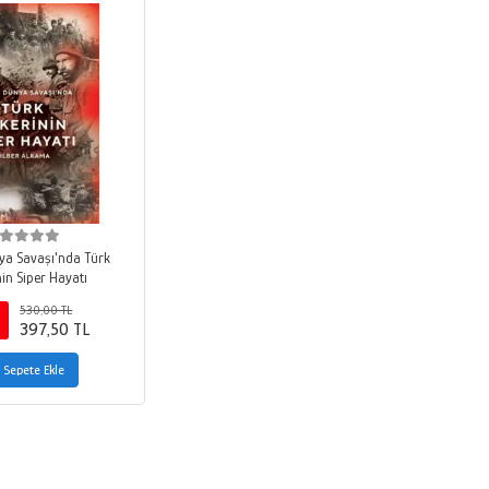
nya Savaşı'nda Türk
in Siper Hayatı
530,00 TL
397,50 TL
Sepete Ekle