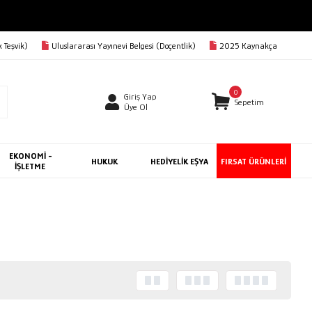
 Teşvik)
Uluslararası Yayınevi Belgesi (Doçentlik)
2025 Kaynakça
0
Giriş Yap
Sepetim
Üye Ol
EKONOMİ -
HUKUK
HEDİYELİK EŞYA
FIRSAT ÜRÜNLERİ
İŞLETME