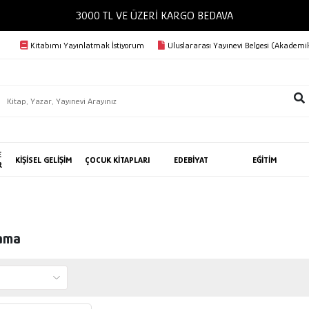
3000 TL VE ÜZERİ KARGO BEDAVA
Kitabımı Yayınlatmak İstiyorum
Uluslararası Yayınevi Belgesi (Akademik
E
KİŞİSEL GELİŞİM
ÇOCUK KİTAPLARI
EDEBİYAT
EĞİTİM
R
kama