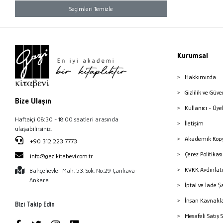
Seçimleri Temizle
Kurumsal
Hakkımızda
Gizlilik ve Güve
Bize Ulaşın
Kullanıcı - Üye
Haftaiçi 08:30 - 18:00 saatleri arasında
İletişim
ulaşabilirsiniz.
Akademik Kopy
+90 312 223 7773
Çerez Politika
info@gazikitabevi.com.tr
KVKK Aydınlat
Bahçelievler Mah. 53. Sok. No:29 Çankaya-
Ankara
İptal ve İade Ş
İnsan Kaynakl
Bizi Takip Edin
Mesafeli Satış 