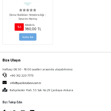
Deniz Balıkları Yetistiriciliği -
Devrim Memiş
400,00 TL
%5
380,00 TL
Stokta Yok
Bize Ulaşın
Haftaiçi 08:30 - 18:00 saatleri arasında ulaşabilirsiniz.
+90 312 223 7773
info@gazikitabevi.com.tr
Bahçelievler Mah. 53. Sok. No:29 Çankaya-Ankara
Bizi Takip Edin