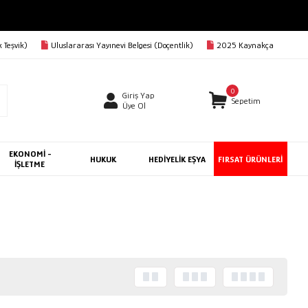
 Teşvik)
Uluslararası Yayınevi Belgesi (Doçentlik)
2025 Kaynakça
0
Giriş Yap
Sepetim
Üye Ol
EKONOMİ -
HUKUK
HEDİYELİK EŞYA
FIRSAT ÜRÜNLERİ
İŞLETME