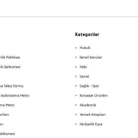
Kategoriler
Hukuk
nlik Politikası
Genel Konular
lik Sözleşmesi
Hobi
Sanat
a Talep Formu
Sağlık - Spor
sı Aydınlatma Metni
Kırtasiye Ürünleri
ma Metni
Akademik
artları
Yemek Kitapları
arı
Hediyelik Eşya
Sözleşmesi