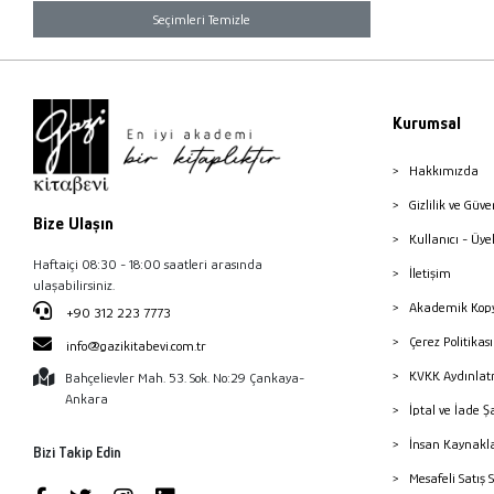
Seçimleri Temizle
Kurumsal
Hakkımızda
Gizlilik ve Güve
Bize Ulaşın
Kullanıcı - Üye
Haftaiçi 08:30 - 18:00 saatleri arasında
İletişim
ulaşabilirsiniz.
Akademik Kopy
+90 312 223 7773
Çerez Politika
info@gazikitabevi.com.tr
KVKK Aydınlat
Bahçelievler Mah. 53. Sok. No:29 Çankaya-
Ankara
İptal ve İade Ş
İnsan Kaynakl
Bizi Takip Edin
Mesafeli Satış 