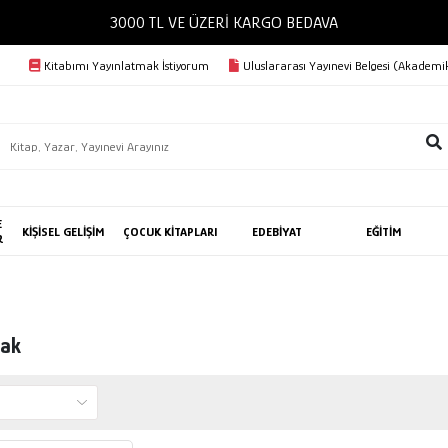
3000 TL VE ÜZERİ KARGO BEDAVA
Kitabımı Yayınlatmak İstiyorum
Uluslararası Yayınevi Belgesi (Akademik
E
KİŞİSEL GELİŞİM
ÇOCUK KİTAPLARI
EDEBİYAT
EĞİTİM
R
dak