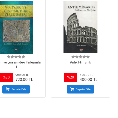
rı ve Çevresindeki Yerleşimleri
Antik Mimarlık
1
900,00 TL
500,00 TL
%20
%20
720,00 TL
400,00 TL
Sepete Ekle
Sepete Ekle