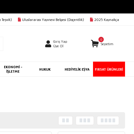
 Teşvik)
Uluslararası Yayınevi Belgesi (Doçentlik)
2025 Kaynakça
0
Giriş Yap
Sepetim
Üye Ol
EKONOMİ -
HUKUK
HEDİYELİK EŞYA
FIRSAT ÜRÜNLERİ
İŞLETME