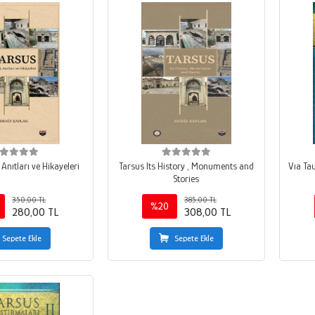
 Anıtları ve Hikayeleri
Tarsus Its History , Monuments and
Vıa Tau
Stories
350,00 TL
385,00 TL
%20
280,00 TL
308,00 TL
Sepete Ekle
Sepete Ekle