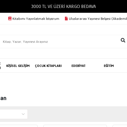
3000 TL VE ÜZERİ KARGO BEDAVA
Kitabımı Yayınlatmak İstiyorum
Uluslararası Yayınevi Belgesi (Akademik
E
KİŞİSEL GELİŞİM
ÇOCUK KİTAPLARI
EDEBİYAT
EĞİTİM
R
lan