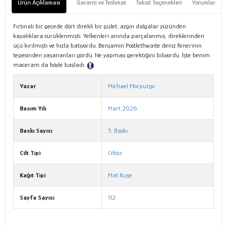
Ürün Açıklaması
Garanti ve Teslimat
Taksit Seçenekleri
Yorumlar
Fırtınalı bir gecede dört direkli bir gulet, azgın dalgalar yüzünden
kayalıklara sürüklenmişti. Yelkenleri anında parçalanmış, direklerinden
üçü kırılmıştı ve hızla batıyordu. Benjamin Postlethwaite deniz fenerinin
tepesinden yaşananları gördü. Ne yapması gerektiğini biliyordu. İşte benim
maceram da böyle başladı.
Tanıtım Metni
Yazar
Michael Morpurgo
Basım Yılı
Mart 2026
Baskı Sayısı
5. Baskı
Cilt Tipi
Ciltsiz
Kağıt Tipi
Mat Kuşe
Sayfa Sayısı
112