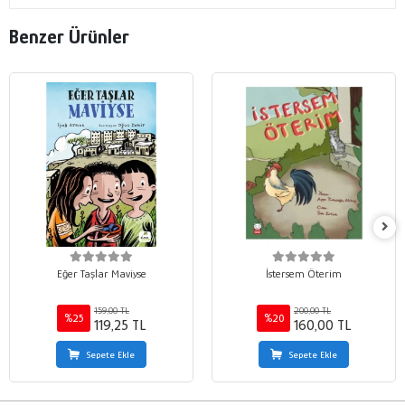
Benzer Ürünler
Eğer Taşlar Maviyse
İstersem Öterim
159,00 TL
200,00 TL
%25
%20
119,25 TL
160,00 TL
Sepete Ekle
Sepete Ekle