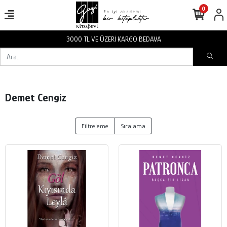
0
3000 TL VE ÜZERİ KARGO BEDAVA
Demet Cengiz
Filtreleme
Sıralama