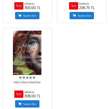
375,00 TL
345,00 TL
%20
%25
300,00 TL
258,75 TL
Sepete Ekle
Sepete Ekle
Adımı Deniz Koydular
385,00 TL
%20
308,00 TL
Sepete Ekle