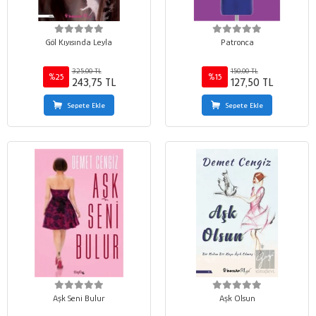
Göl Kıyısında Leyla
Patronca
325,00 TL
150,00 TL
%25
%15
243,75 TL
127,50 TL
Sepete Ekle
Sepete Ekle
Aşk Seni Bulur
Aşk Olsun