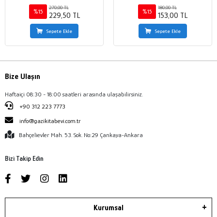
270,00 TL
180,00 TL
%15
%15
229,50 TL
153,00 TL
Sepete Ekle
Sepete Ekle
Bize Ulaşın
Haftaiçi 08:30 - 18:00 saatleri arasında ulaşabilirsiniz.
+90 312 223 7773
info@gazikitabevi.com.tr
Bahçelievler Mah. 53. Sok. No:29 Çankaya-Ankara
Bizi Takip Edin
Kurumsal