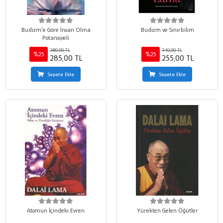
Budizm’e Göre İnsan Olma
Budizm ve Sinirbilim
Potansiyeli
380,00 TL
340,00 TL
%25
%25
285,00 TL
255,00 TL
Sepete Ekle
Sepete Ekle
Atomun İçindeki Evren
Yürekten Gelen Öğütler