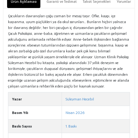
Ürün Açıklaması
Garanti ve Teslimat
Taksit Seçenekleri
Yorumlar
Çocukların davranışları çoğu zaman bir mesaj taşır. Öfke, kaygı, içe
kapanma, uyum güçlükleri ya da okul sorunları… Bunların hiçbiri yalnızca
bir davranış değildir; her biri çocuğun iç dünyasından gelen bir çağrıdır.
Çocuk Psikolojisi, anne-baba, öğretmen ve uzmanlara çocukların gelişimsel
yolculuğunu anlamada rehberlik ediyor. Anne-bebek ilişkisinden bağlanma
süreçlerine, ebeveyn tutumlarından özgüven gelişimine; boşanma, kayıp ve
akran zorbalığı gibi özel durumlara kadar pek çok konu bilimsel
yaklaşımlar ve günlük yaşam örnekleriyle ele alınıyor. Uzman Klinik Psikolog
Süleyman Hecebil bu kitapta, psikoloji alanındaki 37 yıllık deneyim ve
birikimiyle; çocukların duygusal dünyasını, gelişimsel ihtiyaçlarını ve aile
ilişkilerini bütüncül bir bakış açısıyla ele alıyor. Erken çocukluk döneminden
ergenliğe uzanan gelişim yolculuğunda; ebeveynlere, eğitimcilere ve alanda
çalışan uzmanlara rehberlik eden güçlü bir kaynak sunuyor.
Yazar
Süleyman Hecebil
Basım Yılı
Nisan 2026
Baskı Sayısı
1. Baskı