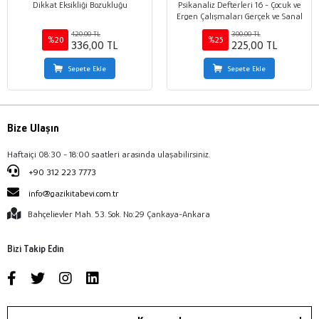
Dikkat Eksikliği Bozukluğu
Psikanaliz Defterleri 16 - Çocuk ve
Ergen Çalışmaları Gerçek ve Sanal
420,00 TL
300,00 TL
%20
%25
336,00 TL
225,00 TL
Sepete Ekle
Sepete Ekle
Bize Ulaşın
Haftaiçi 08:30 - 18:00 saatleri arasında ulaşabilirsiniz.
+90 312 223 7773
info@gazikitabevi.com.tr
Bahçelievler Mah. 53. Sok. No:29 Çankaya-Ankara
Bizi Takip Edin