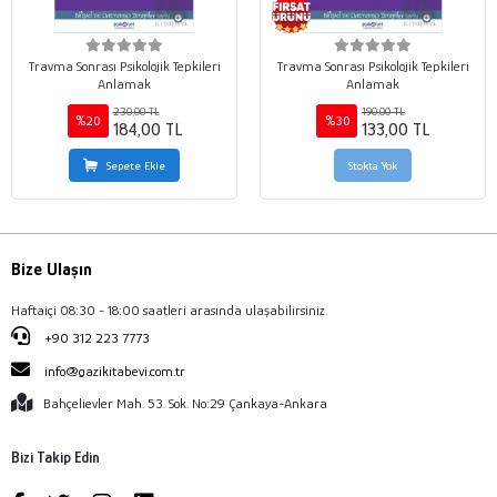
Travma Sonrası Psikolojik Tepkileri
Travma Sonrası Psikolojik Tepkileri
Anlamak
Anlamak
230,00 TL
190,00 TL
%20
%30
184,00 TL
133,00 TL
Sepete Ekle
Stokta Yok
Bize Ulaşın
Haftaiçi 08:30 - 18:00 saatleri arasında ulaşabilirsiniz.
+90 312 223 7773
info@gazikitabevi.com.tr
Bahçelievler Mah. 53. Sok. No:29 Çankaya-Ankara
Bizi Takip Edin